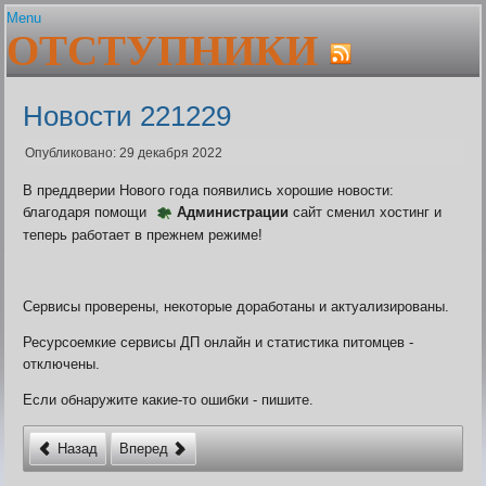
Menu
ОТСТУПНИКИ
Главная
Устав
Гайды и сервисы
Состав клана
Авторитет. Цена штуки
Плагин Er-help Extension
Ближайшие проф.праздни
Новости 221229
Шаржи на персонажей Граней
Бонусы клановых узоров
FAQ по Er-help Extension
Браузеры
Опубликовано: 29 декабря 2022
Архив
Генератор лотереи
В преддверии Нового года появились хорошие новости:
Политика плагина
Геолог. Расчёт выгоды
благодаря помощи
Администрации
сайт сменил хостинг и
Гильдии для воинов
теперь работает в прежнем режиме!
Гос вещей
Дата последнего входа в 
Дом пробудившихся. Onli
Дом Пробудившихся. Акти
Сервисы проверены, некоторые доработаны и актуализированы.
фракций
Ресурсоемкие сервисы ДП онлайн и статистика питомцев -
Живые легенды
отключены.
Жрец. Калькулятор, Доку
Заброшенный завод. Пол
Если обнаружите какие-то ошибки - пишите.
Заклинатель. Как преврат
монстров
Назад
Вперед
Землекоп. Расчёт выгоды
Карта БЗО