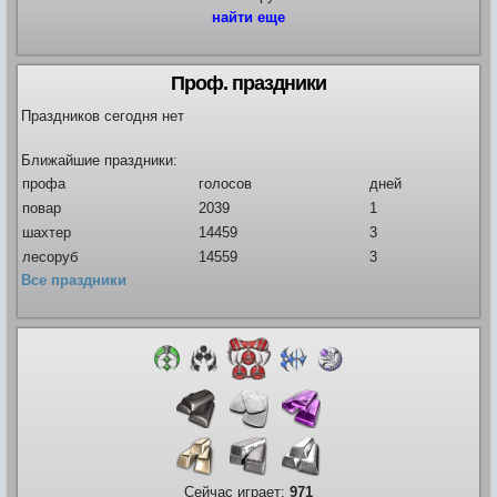
найти еще
Видео
Проф. праздники
Форум
Клиент игры на android
История ГРаней
Праздников сегодня нет
Предложения
Грани Реальности
Заявки на вступление
Ближайшие праздники:
R.I.P. =(
профа
голосов
дней
Живые легенды
повар
2039
1
Мемориальная доска
шахтер
14459
3
Шаржи на персонажей Граней
лесоруб
14559
3
Похождения Пити
Все праздники
ЧитЫр
Сейчас играет:
971