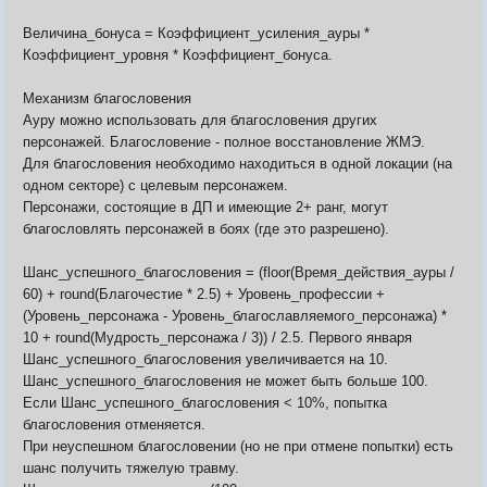
Величина_бонуса = Коэффициент_усиления_ауры *
Коэффициент_уровня * Коэффициент_бонуса.
Механизм благословения
Ауру можно использовать для благословения других
персонажей. Благословение - полное восстановление ЖМЭ.
Для благословения необходимо находиться в одной локации (на
одном секторе) с целевым персонажем.
Персонажи, состоящие в ДП и имеющие 2+ ранг, могут
благословлять персонажей в боях (где это разрешено).
Шанс_успешного_благословения = (floor(Время_действия_ауры /
60) + round(Благочестие * 2.5) + Уровень_профессии +
(Уровень_персонажа - Уровень_благославляемого_персонажа) *
10 + round(Мудрость_персонажа / 3)) / 2.5. Первого января
Шанс_успешного_благословения увеличивается на 10.
Шанс_успешного_благословения не может быть больше 100.
Если Шанс_успешного_благословения < 10%, попытка
благословения отменяется.
При неуспешном благословении (но не при отмене попытки) есть
шанс получить тяжелую травму.