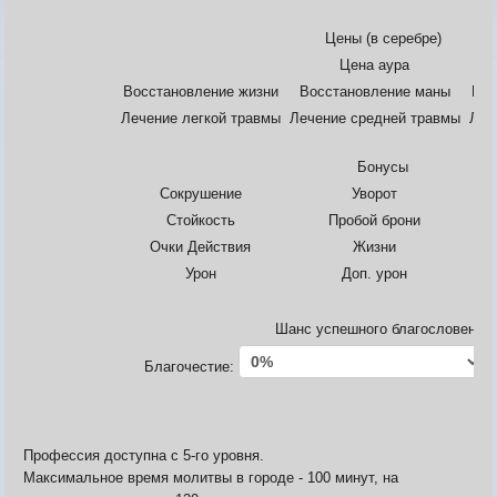
Карта ЗЛО
Карта подземки
Цены (в серебре)
Квесты. Академия
Цена аура
Количество сырья на остр
Восстановление жизни
Восстановление маны
Вос
Лечение легкой травмы
Лечение средней травмы
Леч
Бонусы
Сокрушение
Уворот
Стойкость
Пробой брони
Очки Действия
Жизни
Урон
Доп. урон
Шанс успешного благословения
Благочестие:
М
Профессия доступна с 5-го уровня.
Максимальное время молитвы в городе - 100 минут, на