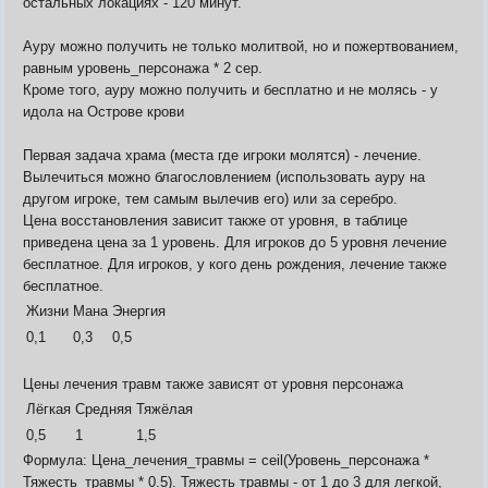
остальных локациях - 120 минут.
Ауру можно получить не только молитвой, но и пожертвованием,
Видео
равным уровень_персонажа * 2 сер.
Форум
Кроме того, ауру можно получить и бесплатно и не молясь - у
Клиент игры на android
История ГРаней
идола на Острове крови
Предложения
Грани Реальности
Заявки на вступление
Первая задача храма (места где игроки молятся) - лечение.
R.I.P. =(
Вылечиться можно благословлением (использовать ауру на
Живые легенды
другом игроке, тем самым вылечив его) или за серебро.
Мемориальная доска
Цена восстановления зависит также от уровня, в таблице
Шаржи на персонажей Граней
приведена цена за 1 уровень. Для игроков до 5 уровня лечение
Похождения Пити
бесплатное. Для игроков, у кого день рождения, лечение также
ЧитЫр
бесплатное.
Жизни
Мана
Энергия
0,1
0,3
0,5
Цены лечения травм также зависят от уровня персонажа
Лёгкая
Средняя
Тяжёлая
0,5
1
1,5
Формула: Цена_лечения_травмы = ceil(Уровень_персонажа *
Тяжесть_травмы * 0.5). Тяжесть травмы - от 1 до 3 для легкой,