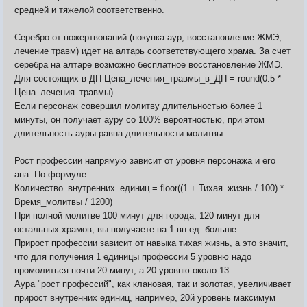
средней и тяжелой соответственно.
Серебро от пожертвований (покупка аур, восстановление ЖМЭ,
лечение травм) идет на алтарь соответствующего храма. За счет
серебра на алтаре возможно бесплатное восстановление ЖМЭ.
Для состоящих в ДП Цена_лечения_травмы_в_ДП = round(0.5 *
Цена_лечения_травмы).
Если персонаж совершил молитву длительностью более 1
минуты, он получает ауру со 100% вероятностью, при этом
длительность ауры равна длительности молитвы.
Рост профессии напрямую зависит от уровня персонажа и его
апа. По формуле:
Количество_внутренних_единиц = floor((1 + Тихая_жизнь / 100) *
Время_молитвы / 1200)
При полной молитве 100 минут для города, 120 минут для
остальных храмов, вы получаете на 1 вн.ед. больше
Прирост профессии зависит от навыка тихая жизнь, а это значит,
что для получения 1 единицы профессии 5 уровню надо
промолиться почти 20 минут, а 20 уровню около 13.
Аура "рост профессий", как клановая, так и золотая, увеличивает
прирост внутренних единиц, например, 20й уровень максимум