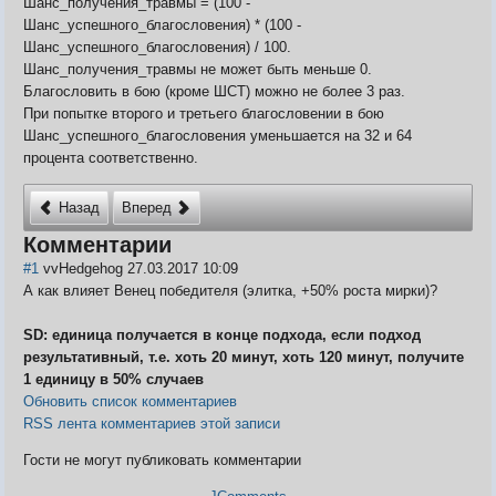
Шанс_получения_травмы = (100 -
Шанс_успешного_благословения) * (100 -
Шанс_успешного_благословения) / 100.
Шанс_получения_травмы не может быть меньше 0.
Благословить в бою (кроме ШСТ) можно не более 3 раз.
При попытке второго и третьего благословении в бою
Шанс_успешного_благословения уменьшается на 32 и 64
процента соответственно.
Назад
Вперед
Комментарии
#1
vvHedgehog
27.03.2017 10:09
А как влияет Венец победителя (элитка, +50% роста мирки)?
SD: единица получается в конце подхода, если подход
результативный, т.е. хоть 20 минут, хоть 120 минут, получите
1 единицу в 50% случаев
Обновить список комментариев
RSS лента комментариев этой записи
Гости не могут публиковать комментарии