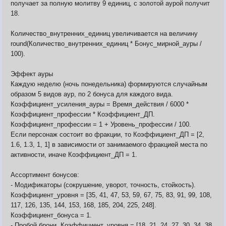
получает за полную молитву 9 единиц, с золотой аурой получит
18.
Количество_внутренних_единиц увеличивается на величину
round(Количество_внутренних_единиц * Бонус_мирной_ауры /
100).
Эффект ауры
Каждую неделю (ночь понедельника) формируются случайным
образом 5 видов аур, по 2 бонуса для каждого вида.
Коэффициент_усиления_ауры = Время_действия / 6000 *
Коэффициент_профессии * Коэффициент_ДП.
Коэффициент_профессии = 1 + Уровень_профессии / 100.
Если персонаж состоит во фракции, то Коэффициент_ДП = [2,
1.6, 1.3, 1, 1] в зависимости от занимаемого фракцией места по
активности, иначе Коэффициент_ДП = 1.
Ассортимент бонусов:
- Модификаторы (сокрушение, уворот, точность, стойкость).
Коэффициент_уровня = [35, 41, 47, 53, 59, 67, 75, 83, 91, 99, 108,
117, 126, 135, 144, 153, 168, 185, 204, 225, 248].
Коэффициент_бонуса = 1.
- Пробой брони. Коэффициент_уровня = [18, 21, 24, 27, 30, 34, 38,