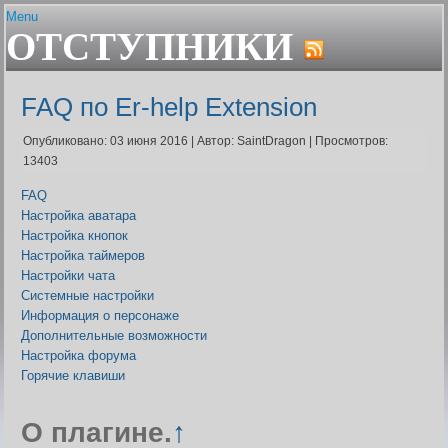
Menu
ОТСТУПНИКИ
Главная
Устав
Гайды и сервисы
Состав клана
Авторитет. Цена штуки
Плагин Er-help Extension
Ближайшие проф.праздни
FAQ по Er-help Extension
Шаржи на персонажей Граней
Бонусы клановых узоров
FAQ по Er-help Extension
Браузеры
Опубликовано: 03 июня 2016
|
Автор: SaintDragon
|
Просмотров:
Архив
Генератор лотереи
13403
Политика плагина
Геолог. Расчёт выгоды
FAQ
Гильдии для воинов
Настройка аватара
Гос вещей
Настройка кнопок
Дата последнего входа в 
Настройка таймеров
Дом пробудившихся. Onli
Настройки чата
Дом Пробудившихся. Акти
Системные настройки
фракций
Информация о персонаже
Живые легенды
Дополнительные возможности
Жрец. Калькулятор, Доку
Настройка форума
Заброшенный завод. Пол
Горячие клавиши
Заклинатель. Как преврат
монстров
Землекоп. Расчёт выгоды
О плагине.
↑
Карта БЗО