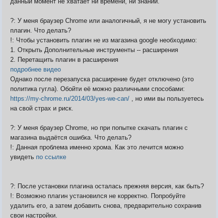
данный момент не хватает ни времени, ни знаний.
?: У меня браузер Chrome или аналогичный, я не могу установить
Видео
плагин. Что делать?
Форум
!: Чтобы установить плагин не из магазина google необходимо:
Клиент игры на android
История ГРаней
1. Открыть Дополнительные инструменты -- расширения
Предложения
Грани Реальности
2. Перетащить плагин в расширения
Заявки на вступление
подробнее видео
R.I.P. =(
Однако после перезапуска расширение будет отключено (это
Живые легенды
политика гугла). Обойти её можно различными способами:
Мемориальная доска
https://my-chrome.ru/2014/03/yes-we-can/
, но ими вы пользуетесь
Шаржи на персонажей Граней
на свой страх и риск.
Похождения Пити
ЧитЫр
?: У меня браузер Chrome, но при попытке скачать плагин с
магазина выдаётся ошибка. Что делать?
!: Данная проблема именно хрома. Как это лечится можно
увидеть
по ссылке
?: После установки плагина осталась прежняя версия, как быть?
!: Возможно плагин установился не корректно. Попробуйте
удалить его, а затем добавить снова, предварительно сохранив
свои настройки.