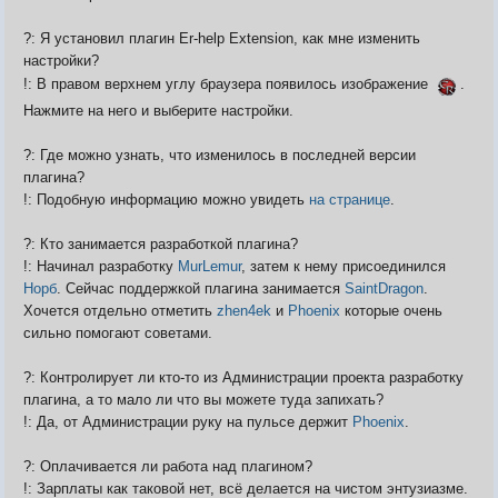
?: Я установил плагин Er-help Extension, как мне изменить
настройки?
!: В правом верхнем углу браузера появилось изображение
.
Нажмите на него и выберите настройки.
?: Где можно узнать, что изменилось в последней версии
плагина?
!: Подобную информацию можно увидеть
на странице
.
?: Кто занимается разработкой плагина?
!: Начинал разработку
MurLemur
, затем к нему присоединился
Норб
. Сейчас поддержкой плагина занимается
SaintDragon
.
Хочется отдельно отметить
zhen4ek
и
Phoenix
которые очень
сильно помогают советами.
?: Контролирует ли кто-то из Администрации проекта разработку
плагина, а то мало ли что вы можете туда запихать?
!: Да, от Администрации руку на пульсе держит
Phoenix
.
?: Оплачивается ли работа над плагином?
!: Зарплаты как таковой нет, всё делается на чистом энтузиазме.