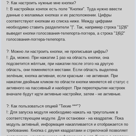
?: Как настроить нужные мне кнопки?
!: В настройках конпок есть поле "Кнопки". Туда нужно ввести
данные о желаемых кнопках и их расположении. Цифры
соответствуют кнопкам из списка ниже. Между цифрами
необходимо ставить разделители "|". Так, например строка "1|2|6"
выведет кнопки голосования-телепорта-логгера, а строка "1|6|2"
голосования-логгера-телепорта.
?: Можно ли настроить кнопки, не прописывая цифры?
!: Да, можно. При нажатии 1 раз на область кнопки, она
подсветится жёлтым, при нажатии после этого на другую
область, они поменяются местами. Если область выделена
зелёным, кнопка активная, если красным - не активная. При
нажатии двойным кликом по области кнопки меняется её статус с
активного на пассивный и наоборот. При переоткрытии настроек
вначале будут идти активные настройки, затем - не активные.
?: Как пользоваться опцией "Тихие ***"?
!: Для запуска модуля необходимо нажать на треугольник в
соответствующем модуле. Для остановки - на квадратик. Пока
модуль активный, информация накапливается и отображается по
требованию. Кнопка с двумя квадратами и стрелочкой позволяет