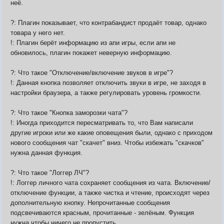
неё.
?: Плагин показывает, что контрабандист продаёт товар, однако
товара у него нет.
!: Плагин берёт информацию из апи игры, если апи не
обновилось, плагин покажет неверную информацию.
?: Что такое "Отключение/включение звуков в игре"?
!: Данная кнопка позволяет отключить звуки в игре, не заходя в
настройки браузера, а также регулировать уровень громкости.
?: Что такое "Кнопка заморозки чата"?
!: Иногда приходится пересматривать то, что Вам написали
другие игроки или же какие оповещения были, однако с приходом
нового сообщения чат "скачет" вниз. Чтобы избежать "скачков"
нужна данная функция.
?: Что такое "Логгер ЛЧ"?
!: Логгер личного чата сохраняет сообщения из чата. Включение/
отключение функции, а также чистка и чтение, происходят через
дополнительную кнопку. Непрочитанные сообщения
подсвечиваются красным, прочитанные - зелёным. Функция
нужна чтобы ничего не пропустить.