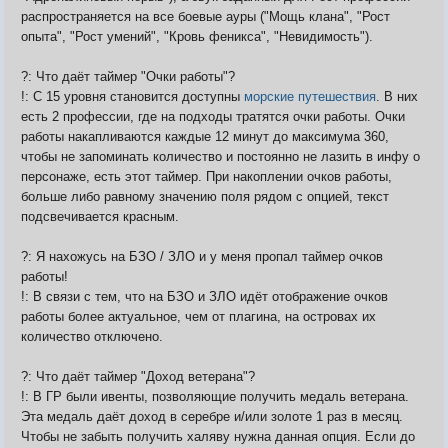
распространяется на все боевые ауры ("Мощь клана", "Рост
опыта", "Рост умений", "Кровь феникса", "Невидимость").
?: Что даёт таймер "Очки работы"?
!: С 15 уровня становится доступны
морские путешествия
. В них
есть 2 профессии, где на подходы тратятся очки работы. Очки
работы накапливаются каждые 12 минут до максимума 360,
чтобы не запоминать количество и постоянно не лазить в инфу о
персонаже, есть этот таймер. При накоплении очков работы,
больше либо равному значению поля рядом с опцией, текст
подсвечивается красным.
?: Я нахожусь на БЗО / ЗЛО и у меня пропал таймер очков
работы!
!: В связи с тем, что на БЗО и ЗЛО идёт отображение очков
работы более актуальное, чем от плагина, на островах их
количество отключено.
?: Что даёт таймер "Доход ветерана"?
!: В ГР были ивенты, позволяющие получить медаль ветерана.
Эта медаль даёт доход в серебре и/или золоте 1 раз в месяц.
Чтобы не забыть получить халяву нужна данная опция. Если до