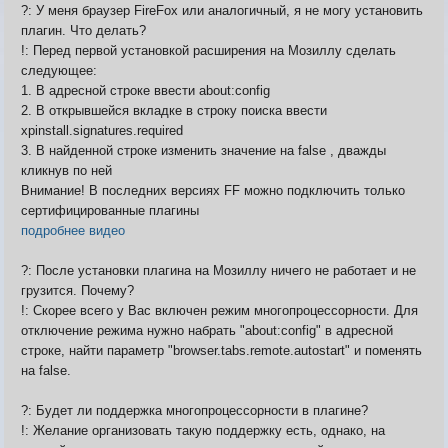
Карта ЗЛО
?: У меня браузер FireFox или аналогичный, я не могу установить
Карта подземки
плагин. Что делать?
Квесты. Академия
!: Перед первой установкой расширения на Мозиллу сделать
Количество сырья на остр
следующее:
1. В адресной строке ввести about:config
2. В открывшейся вкладке в строку поиска ввести
xpinstall.signatures.required
3. В найденной строке изменить значение на false , дважды
кликнув по ней
Внимание! В последних версиях FF можно подключить только
сертифицированные плагины
подробнее видео
?: После установки плагина на Мозиллу ничего не работает и не
грузится. Почему?
!: Скорее всего у Вас включен режим многопроцессорности. Для
отключение режима нужно набрать "about:config" в адресной
строке, найти параметр "browser.tabs.remote.autostart" и поменять
на false.
?: Будет ли поддержка многопроцессорности в плагине?
!: Желание организовать такую поддержку есть, однако, на