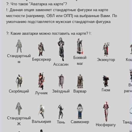
?: Что такое "Аватарка на карте"?
!: Данная опция заменяет стандартные фигурки на карте
местности (например, ОВЛ или ОПП) на выбранные Вами. По
умолчанию подставляется мужская стандартная фигурка
?: Какие аватарки можно поставить на карте? !:
Стандартный
Боевой
Берсеркер
Экзекутор
Ко
м
маг
Ассасин
В
Гном
раг
Варвар
Скорбящий
Звёздный
Лучник
Стандартный
Валькирия
Саммонер
Тень
Танц
Ж
Носферату