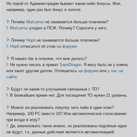
Но порой от Администрации бывают какие-либо бонусы. Мне,
например, один раз был бонус в золоте.
?: Почему
MurLemur
не занимается больше плагином?
!:
MurLemur
уходил в ПСЖ. Почему? Спросите у него.
?: Почему
Норб
не занимается больше плагином?
!:
Норб
отписался об этом
на форуме
.
?: Я нашел баг в плагине, что мне делать?
!: Не нужно писать в приват
SaintDragon
. Я могу быть не у компа
или занят другим делом. Отпишитесь
на форуме
или
у нас на
сайте
.
?: Будут ли какие-то улучшения связанные с ТО?
!: В ближайшее время нет. Для посещения ТО нужен 21 уровень.
?: Можно ли реализовать покупку чего либо в один клик?
Например, 100 РС вместо 10? Или автоматическое голосование
при входе в игру?
!: Да, реализовать такое можно, но реализованы подобные идеи
не будут, т.к. данные действия являются автоматизацией