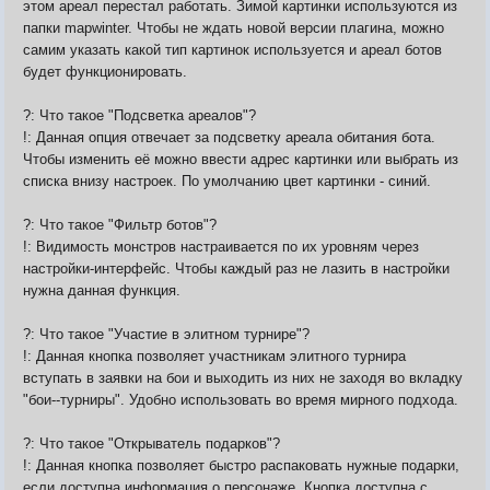
этом ареал перестал работать. Зимой картинки используются из
папки mapwinter. Чтобы не ждать новой версии плагина, можно
самим указать какой тип картинок используется и ареал ботов
будет функционировать.
?: Что такое "Подсветка ареалов"?
!: Данная опция отвечает за подсветку ареала обитания бота.
Чтобы изменить её можно ввести адрес картинки или выбрать из
списка внизу настроек. По умолчанию цвет картинки - синий.
?: Что такое "Фильтр ботов"?
!: Видимость монстров настраивается по их уровням через
настройки-интерфейс. Чтобы каждый раз не лазить в настройки
нужна данная функция.
?: Что такое "Участие в элитном турнире"?
!: Данная кнопка позволяет участникам элитного турнира
вступать в заявки на бои и выходить из них не заходя во вкладку
"бои--турниры". Удобно использовать во время мирного подхода.
?: Что такое "Открыватель подарков"?
!: Данная кнопка позволяет быстро распаковать нужные подарки,
если доступна информация о персонаже. Кнопка доступна с