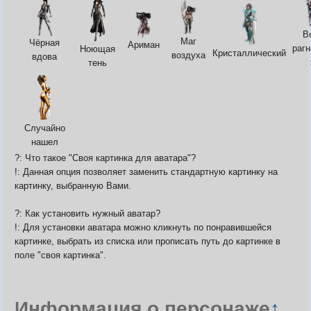
В
Маг
Чёрная
Ариман
раг
Ноющая
Кристаллический
воздуха
вдова
тень
Случайно
нашел
?: Что такое "Своя картинка для аватара"?
!: Данная опция позволяет заменить стандартную картинку на
картинку, выбранную Вами.
?: Как установить нужный аватар?
!: Для установки аватара можно кликнуть по понравившейся
картинке, выбрать из списка или прописать путь до картинке в
поле "своя картинка".
Информация о персонаже
↑