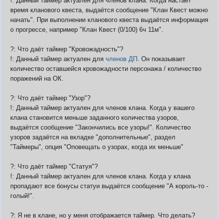
!: Данный таймер актуален для членов клана. Когда настаёт
время кланового квеста, выдаётся сообщение "Клан Квест можно
начать". При выполнении кланового квеста выдаётся информация
о прогрессе, например "Клан Квест (0/100) 6ч 11м".
?: Что даёт таймер "Кровожадность"?
!: Данный таймер актуален для
членов ДП
. Он показывает
количество оставшейся кровожадности персонажа / количество
поражений на ОК.
?: Что даёт таймер "Узор"?
!: Данный таймер актуален для членов клана. Когда у вашего
клана становится меньше заданного количества узоров,
выдаётся сообщение "Закончились все узоры!". Количество
узоров задаётся на вкладке "дополнительные", раздел
"Таймеры", опция "Оповещать о узорах, когда их меньше"
?: Что даёт таймер "Статуя"?
!: Данный таймер актуален для членов клана. Когда у клана
пропадают все бонусы статуи выдаётся сообщение "А король-то -
голый!".
?: Я не в клане, но у меня отображается таймер. Что делать?