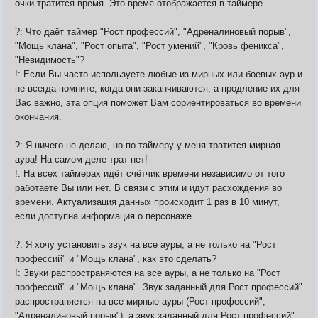
очки тратится время. Это время отображается в таймере.
?: Что даёт таймер "Рост профессий", "Адреналиновый порыв",
"Мощь клана", "Рост опыта", "Рост умений", "Кровь феникса",
"Невидимость"?
!: Если Вы часто используете любые из мирных или боевых аур и
не всегда помните, когда они заканчиваются, а продление их для
Вас важно, эта опция поможет Вам сориентироваться во времени
окончания.
?: Я ничего не делаю, но по таймеру у меня тратится мирная
аура! На самом деле трат нет!
!: На всех таймерах идёт счётчик времени независимо от того
работаете Вы или нет. В связи с этим и идут расхождения во
времени. Актуализация данных происходит 1 раз в 10 минут,
если доступна информация о персонаже.
?: Я хочу установить звук на все ауры, а не только на "Рост
профессий" и "Мощь клана", как это сделать?
!: Звуки распространяются на все ауры, а не только на "Рост
профессий" и "Мощь клана". Звук заданный для Рост профессий"
распространяется на все мирные ауры (Рост профессий",
"Адреналиновый порыв"), а звук заданный для Рост профессий"