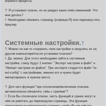
игрового процесса.
?: Я установил плагин, но не увидел каких-либо изменений. Что
мне делать?
!: Необходимо обновить страницу (клавиша f5) или перезапустить
браузер.
Системные настройки.
↑
?: Можно ли как-то сохранить свои настройки и загрузить их на
другом компьютере/после установки плагина?
!: Да, можно. Для этого необходимо зайти в системные
настройки, снизу будут 2 кнопки: "Экспорт настроек в файл" и
"Импорт настроек из файла". При экспорте создастся файл "er-
ext-config" с настройками, именно его и нужно будет
импортировать в нужное место.
?: Для чего функция "при отключении/включении плагина
автоматически обновлять табы с гранями"?
!: Если Вы отключали плагин, часть функций в гранях могут в
нём не работать до перезагрузки страницы. Эта функция
принудительно перезагрузит страницу, чтобы Вы не забыли