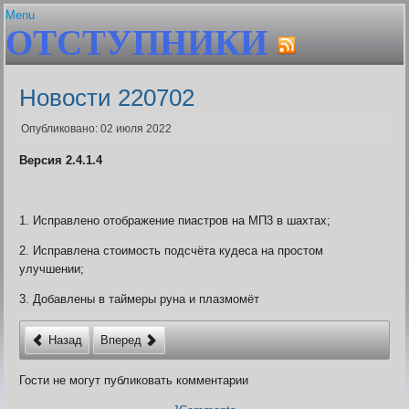
Menu
ОТСТУПНИКИ
Главная
Устав
Гайды и сервисы
Состав клана
Авторитет. Цена штуки
Плагин Er-help Extension
Ближайшие проф.праздни
Новости 220702
Шаржи на персонажей Граней
Бонусы клановых узоров
FAQ по Er-help Extension
Браузеры
Опубликовано: 02 июля 2022
Архив
Генератор лотереи
Версия 2.4.1.4
Политика плагина
Геолог. Расчёт выгоды
Гильдии для воинов
Гос вещей
Дата последнего входа в 
1. Исправлено отображение пиастров на МП3 в шахтах;
Дом пробудившихся. Onli
2. Исправлена стоимость подсчёта кудеса на простом
Дом Пробудившихся. Акти
улучшении;
фракций
Живые легенды
3. Добавлены в таймеры руна и плазмомёт
Жрец. Калькулятор, Доку
Заброшенный завод. Пол
Назад
Вперед
Заклинатель. Как преврат
монстров
Гости не могут публиковать комментарии
Землекоп. Расчёт выгоды
Карта БЗО