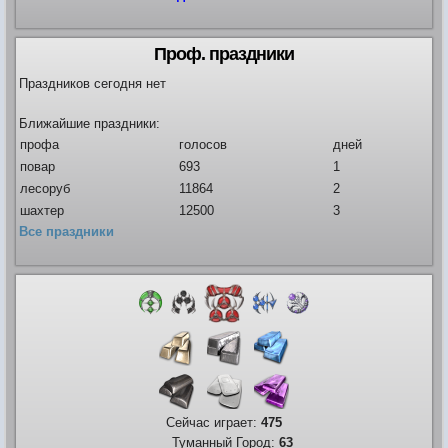
Проф. праздники
Видео
Форум
Праздников сегодня нет
Клиент игры на android
История ГРаней
Предложения
Грани Реальности
Ближайшие праздники:
Заявки на вступление
профа
голосов
дней
R.I.P. =(
повар
693
1
Живые легенды
лесоруб
11864
2
Мемориальная доска
шахтер
12500
3
Шаржи на персонажей Граней
Все праздники
Похождения Пити
ЧитЫр
Сейчас играет:
475
Туманный Город:
63