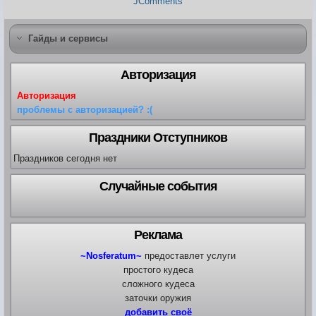
JComments
Карта ЗЛО
Карта подземки
Квесты. Академия
Гайды и сервисы
Количество сырья на остр
Авторизация
Авторизация
проблемы с авторизацией? :(
Праздники Отступников
Праздников сегодня нет
Случайные события
Реклама
~Nosferatum~
предоставлет услуги
простого кудеса
сложного кудеса
заточки оружия
добавить своё