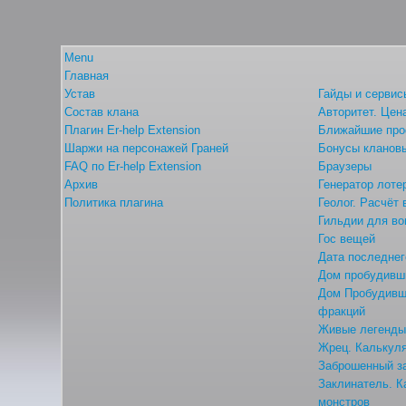
Menu
Главная
Устав
Гайды и сервис
Состав клана
Авторитет. Цен
Плагин Er-help Extension
Ближайшие про
Шаржи на персонажей Граней
Бонусы кланов
FAQ по Er-help Extension
Браузеры
Архив
Генератор лоте
Политика плагина
Геолог. Расчёт
Гильдии для во
Гос вещей
Дата последнег
Дом пробудивши
Дом Пробудивши
фракций
Живые легенд
Жрец. Калькуля
Заброшенный з
Заклинатель. К
монстров