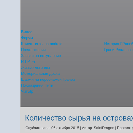
Видео
Форум
Клиент игры на android
История ГРане
Предложения
Грани Реальнос
Заявки на вступление
R.I.P. =(
Живые легенды
Мемориальная доска
Шаржи на персонажей Граней
Похождения Пити
ЧитЫр
Количество сырья на островах
Опубликовано: 06 октября 2015
|
Автор: SaintDragon
|
Просмотр