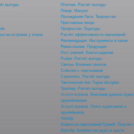
ёт выгоды
Плотник. Расчёт выгоды
Повар. Мануал
Похождения Пити. Творчество
Престижные вещи
мия
Профессии. Подходы
ья на островах у клана
Расчёт эффективности заклинаний
Рекомендации. Инструменты в казне
Ремесленник. Продукция
Рост умений. Книгосъедение
Рыбак. Расчёт выгоды
Свитки. Влияние свитков
События с персонажем
Строитель. Расчёт выгоды
Тактические бои. Герои disciples
Траппер. Расчёт выгоды
Услуги игроков. Внесение данных куде
оружейниками
Услуги игроков. Поиск кудесников и
оружейников
ЧитЫр
Шаржи на персонажей Граней. Творчест
Шахтёр. Количество руды в шахте