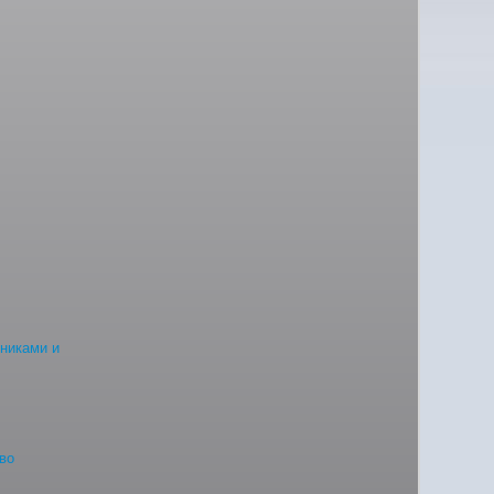
сниками и
во