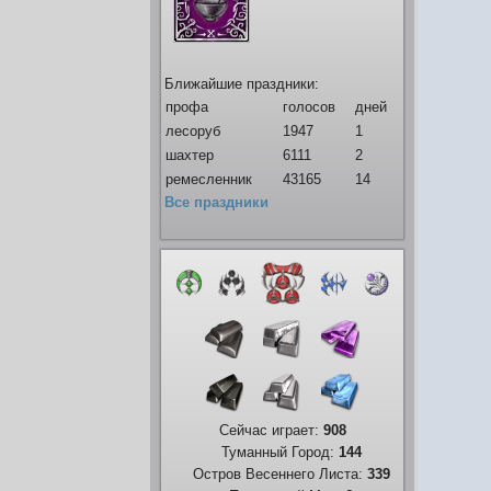
Ближайшие праздники:
профа
голосов
дней
лесоруб
1947
1
шахтер
6111
2
ремесленник
43165
14
Все праздники
Сейчас играет:
908
Туманный Город:
144
Остров Весеннего Листа:
339