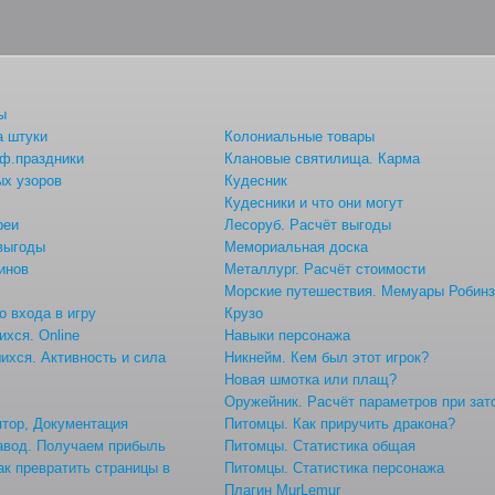
ы
а штуки
Колониальные товары
ф.праздники
Клановые святилища. Карма
ых узоров
Кудесник
Кудесники и что они могут
реи
Лесоруб. Расчёт выгоды
 выгоды
Мемориальная доска
инов
Металлург. Расчёт стоимости
Морские путешествия. Мемуары Робин
о входа в игру
Крузо
хся. Online
Навыки персонажа
хся. Активность и сила
Никнейм. Кем был этот игрок?
Новая шмотка или плащ?
ы
Оружейник. Расчёт параметров при зат
тор, Документация
Питомцы. Как приручить дракона?
авод. Получаем прибыль
Питомцы. Статистика общая
ак превратить страницы в
Питомцы. Статистика персонажа
Плагин MurLemur