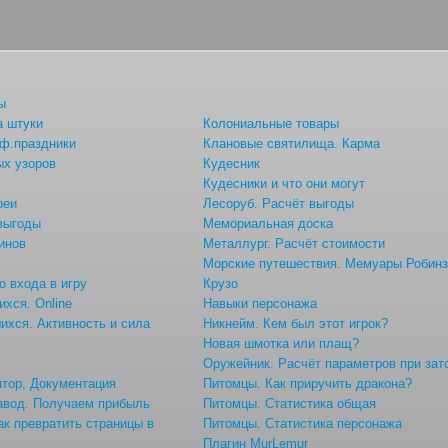
ы
а штуки
Колониальные товары
ф.праздники
Клановые святилища. Карма
ых узоров
Кудесник
Кудесники и что они могут
реи
Лесоруб. Расчёт выгоды
 выгоды
Мемориальная доска
инов
Металлург. Расчёт стоимости
Морские путешествия. Мемуары Робин
о входа в игру
Крузо
хся. Online
Навыки персонажа
хся. Активность и сила
Никнейм. Кем был этот игрок?
Новая шмотка или плащ?
ы
Оружейник. Расчёт параметров при зат
тор, Документация
Питомцы. Как приручить дракона?
авод. Получаем прибыль
Питомцы. Статистика общая
ак превратить страницы в
Питомцы. Статистика персонажа
Плагин MurLemur