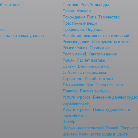
ёт выгоды
Плотник. Расчёт выгоды
Повар. Мануал
Похождения Пити. Творчество
Престижные вещи
мия
Профессии. Подходы
ья на островах у клана
Расчёт эффективности заклинаний
Рекомендации. Инструменты в казне
Ремесленник. Продукция
Рост умений. Книгосъедение
Рыбак. Расчёт выгоды
Свитки. Влияние свитков
События с персонажем
Строитель. Расчёт выгоды
Тактические бои. Герои disciples
Траппер. Расчёт выгоды
Услуги игроков. Внесение данных куде
оружейниками
Услуги игроков. Поиск кудесников и
оружейников
ЧитЫр
Шаржи на персонажей Граней. Творчест
Шахтёр. Количество руды в шахте