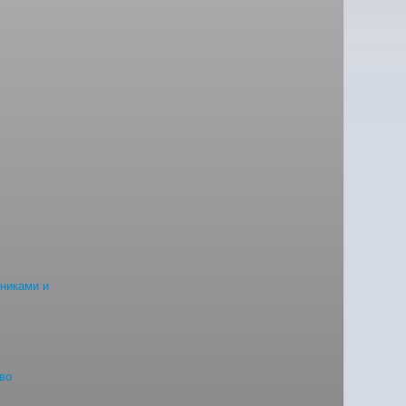
сниками и
во