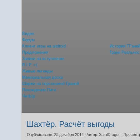
Видео
Форум
Клиент игры на android
История ГРане
Предложения
Грани Реальнос
Заявки на вступление
R.I.P. =(
Живые легенды
Мемориальная доска
Шаржи на персонажей Граней
Похождения Пити
ЧитЫр
Шахтёр. Расчёт выгоды
Опубликовано: 25 декабря 2014
|
Автор: SaintDragon
|
Просмотр