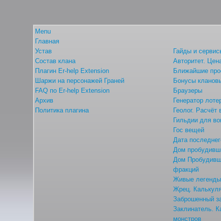
Menu
Главная
Устав
Гайды и сервис
Состав клана
Авторитет. Цен
Плагин Er-help Extension
Ближайшие про
Шаржи на персонажей Граней
Бонусы кланов
FAQ по Er-help Extension
Браузеры
Архив
Генератор лоте
Политика плагина
Геолог. Расчёт
Гильдии для во
Гос вещей
Дата последнег
Дом пробудивши
Дом Пробудивши
фракций
Живые легенд
Жрец. Калькуля
Заброшенный з
Заклинатель. К
монстров