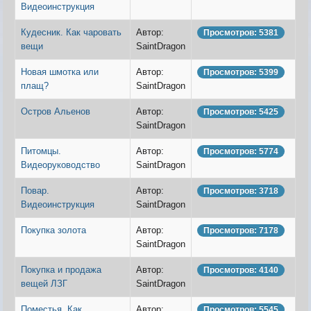
Карта ЗЛО
Видеоинструкция
Карта подземки
Кудесник. Как чаровать
Автор:
Просмотров: 5381
Квесты. Академия
вещи
SaintDragon
Количество сырья на остр
Новая шмотка или
Автор:
Просмотров: 5399
плащ?
SaintDragon
Остров Альенов
Автор:
Просмотров: 5425
SaintDragon
Питомцы.
Автор:
Просмотров: 5774
Видеоруководство
SaintDragon
Повар.
Автор:
Просмотров: 3718
Видеоинструкция
SaintDragon
Покупка золота
Автор:
Просмотров: 7178
SaintDragon
Покупка и продажа
Автор:
Просмотров: 4140
вещей ЛЗГ
SaintDragon
Поместья. Как
Автор:
Просмотров: 5545