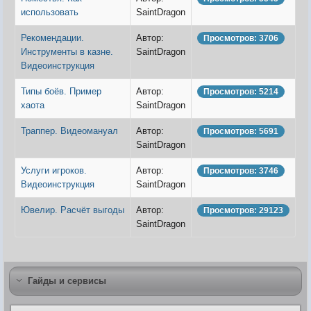
использовать
SaintDragon
Рекомендации.
Автор:
Просмотров: 3706
Видео
Инструменты в казне.
SaintDragon
Форум
Видеоинструкция
Клиент игры на android
История ГРаней
Предложения
Грани Реальности
Типы боёв. Пример
Автор:
Просмотров: 5214
Заявки на вступление
хаота
SaintDragon
R.I.P. =(
Живые легенды
Траппер. Видеомануал
Автор:
Просмотров: 5691
Мемориальная доска
SaintDragon
Шаржи на персонажей Граней
Похождения Пити
Услуги игроков.
Автор:
Просмотров: 3746
ЧитЫр
Видеоинструкция
SaintDragon
Ювелир. Расчёт выгоды
Автор:
Просмотров: 29123
SaintDragon
Гайды и сервисы