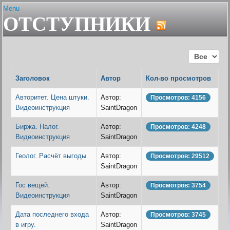
Menu
ОТСТУПНИКИ
Главная
Устав
Гайды и сервисы
Состав клана
Авторитет. Цена штуки
Плагин Er-help Extension
Ближайшие проф.праздни
Кол-во строк
Шаржи на персонажей Граней
Бонусы клановых узоров
FAQ по Er-help Extension
Браузеры
Заголовок
Автор
Кол-во просмотров
Архив
Генератор лотереи
Политика плагина
Геолог. Расчёт выгоды
Авторитет. Цена штуки.
Автор:
Просмотров: 4156
Гильдии для воинов
Видеоинструкция
SaintDragon
Гос вещей
Дата последнего входа в 
Биржа. Налог.
Автор:
Просмотров: 4248
Дом пробудившихся. Onli
Видеоинструкция
SaintDragon
Дом Пробудившихся. Акти
фракций
Геолог. Расчёт выгоды
Автор:
Просмотров: 29512
Живые легенды
SaintDragon
Жрец. Калькулятор, Доку
Заброшенный завод. Пол
Гос вещей.
Автор:
Просмотров: 3754
Заклинатель. Как преврат
Видеоинструкция
SaintDragon
монстров
Землекоп. Расчёт выгоды
Дата последнего входа
Автор:
Просмотров: 3745
Карта БЗО
в игру.
SaintDragon