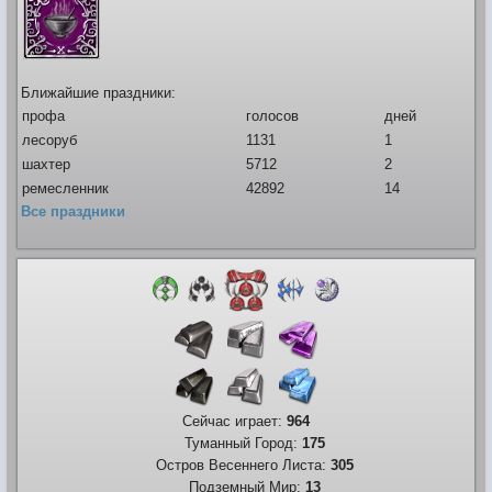
Видео
Форум
Ближайшие праздники:
Клиент игры на android
История ГРаней
профа
голосов
дней
Предложения
Грани Реальности
лесоруб
1131
1
Заявки на вступление
шахтер
5712
2
R.I.P. =(
ремесленник
42892
14
Живые легенды
Все праздники
Мемориальная доска
Шаржи на персонажей Граней
Похождения Пити
ЧитЫр
Сейчас играет:
964
Туманный Город:
175
Остров Весеннего Листа:
305
Подземный Мир:
13