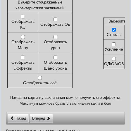
Выберите отображаемые
характеристики заклинаний
Видео
Отображать
Выберите ти
Форум
Отображать Од
КС
Клиент игры на android
История ГРаней
Стрелы
Вы
Предложения
Грани Реальности
Заявки на вступление
Отображать
Отображать
R.I.P. =(
Ману
урон
Усиление
О
Живые легенды
Мемориальная доска
Отображать
Отображать
ОД/ОА/ОЗ
М
Шаржи на персонажей Граней
Эффекты
Шанс урона
Похождения Пити
ЧитЫр
Отобразить всё
Нажав на картинку заклинания можно получить его эффекты.
Максимум можновыбрать 3 заклинания как и в бою
Назад
Вперед