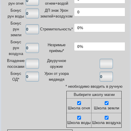
Карта ЗЛО
рун огня
огнем+водой
Карта подземки
Бонус
ДП знак Урон
Квесты. Академия
рун воды
землей+воздухом
Количество сырья на остр
Бонус
рун
Стремительность*
земли
Бонус
Незримые
рун
приёмы*
воздуха
Владение
Двуручное
посохами
оружие
Бонус
Урон от узора
ОД*
медведя
* необходимо вводить в ручную
Выберите школу магии
Школа огня
Школа земли
Школа воды
Школа воздуха