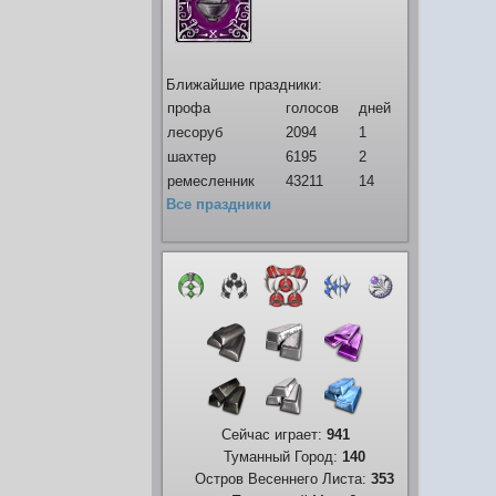
Ближайшие праздники:
профа
голосов
дней
лесоруб
2094
1
шахтер
6195
2
ремесленник
43211
14
Все праздники
Сейчас играет:
941
Туманный Город:
140
Остров Весеннего Листа:
353