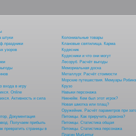
ы
а штуки
Колониальные товары
ф.праздники
Клановые святилища. Карма
ых узоров
Кудесник
Кудесники и что они могут
реи
Лесоруб. Расчёт выгоды
 выгоды
Мемориальная доска
инов
Металлург. Расчёт стоимости
Морские путешествия. Мемуары Робин
о входа в игру
Крузо
хся. Online
Навыки персонажа
хся. Активность и сила
Никнейм. Кем был этот игрок?
Новая шмотка или плащ?
ы
Оружейник. Расчёт параметров при зат
тор, Документация
Питомцы. Как приручить дракона?
авод. Получаем прибыль
Питомцы. Статистика общая
ак превратить страницы в
Питомцы. Статистика персонажа
Плагин MurLemur