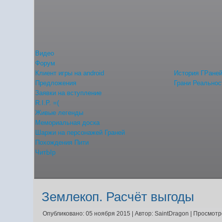
Видео
Форум
Клиент игры на android
История ГРане
Предложения
Грани Реальнос
Заявки на вступление
R.I.P. =(
Живые легенды
Мемориальная доска
Шаржи на персонажей Граней
Похождения Пити
ЧитЫр
Землекоп. Расчёт выгоды
Опубликовано: 05 ноября 2015
|
Автор: SaintDragon
|
Просмотр