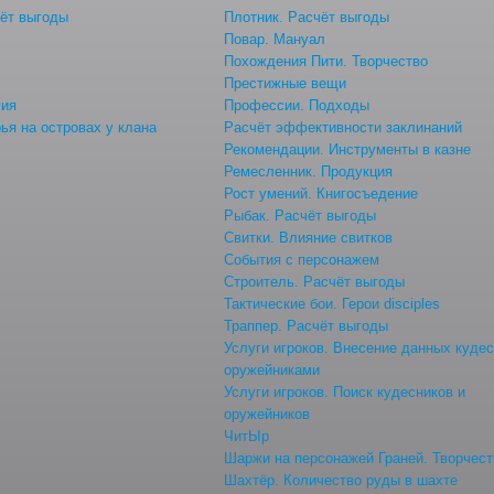
ёт выгоды
Плотник. Расчёт выгоды
Повар. Мануал
Похождения Пити. Творчество
Престижные вещи
мия
Профессии. Подходы
ья на островах у клана
Расчёт эффективности заклинаний
Рекомендации. Инструменты в казне
Ремесленник. Продукция
Рост умений. Книгосъедение
Рыбак. Расчёт выгоды
Свитки. Влияние свитков
События с персонажем
Строитель. Расчёт выгоды
Тактические бои. Герои disciples
Траппер. Расчёт выгоды
Услуги игроков. Внесение данных куде
оружейниками
Услуги игроков. Поиск кудесников и
оружейников
ЧитЫр
Шаржи на персонажей Граней. Творчест
Шахтёр. Количество руды в шахте