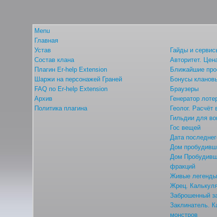
Menu
Главная
Устав
Гайды и сервис
Состав клана
Авторитет. Цен
Плагин Er-help Extension
Ближайшие про
Шаржи на персонажей Граней
Бонусы кланов
FAQ по Er-help Extension
Браузеры
Архив
Генератор лоте
Политика плагина
Геолог. Расчёт
Гильдии для во
Гос вещей
Дата последнег
Дом пробудивши
Дом Пробудивши
фракций
Живые легенд
Жрец. Калькуля
Заброшенный з
Заклинатель. К
монстров