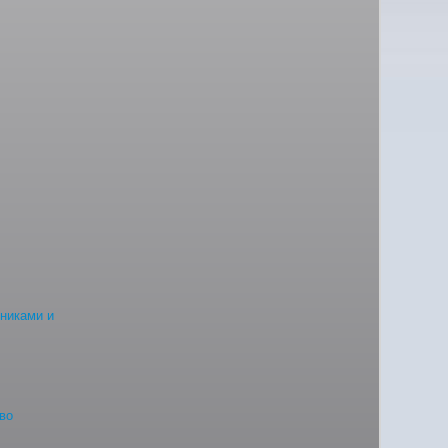
сниками и
во