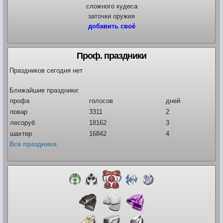
сложного кудеса
заточки оружия
добавить своё
Видео
Форум
Клиент игры на android
История ГРаней
Проф. праздники
Предложения
Грани Реальности
Заявки на вступление
Праздников сегодня нет
R.I.P. =(
Живые легенды
Ближайшие праздники:
Мемориальная доска
профа
голосов
дней
Шаржи на персонажей Граней
повар
3311
2
Похождения Пити
лесоруб
18162
3
ЧитЫр
шахтер
16842
4
Все праздники