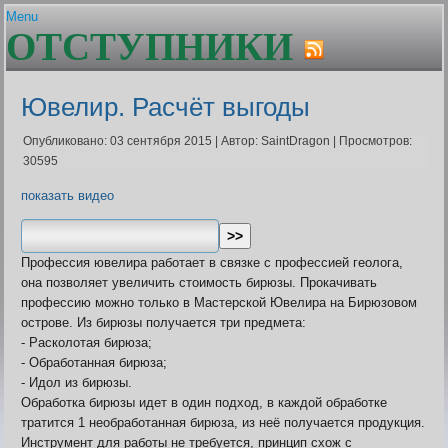
Menu
ОТСТУПНИКИ
Главная
Устав
Гайды и сервисы
Состав клана
Авторитет. Цена штуки
Плагин Er-help Extension
Ближайшие проф.праздни
Ювелир. Расчёт выгоды
Шаржи на персонажей Граней
Бонусы клановых узоров
FAQ по Er-help Extension
Браузеры
Опубликовано: 03 сентября 2015
|
Автор: SaintDragon
|
Просмотров:
Архив
Генератор лотереи
30595
Политика плагина
Геолог. Расчёт выгоды
показать видео
Гильдии для воинов
Гос вещей
Дата последнего входа в 
Дом пробудившихся. Onli
Профессия ювелира работает в связке с профессией геолога,
Дом Пробудившихся. Акти
она позволяет увеличить стоимость бирюзы. Прокачивать
фракций
профессию можно только в Мастерской Ювелира на Бирюзовом
Живые легенды
острове. Из бирюзы получается три предмета:
Жрец. Калькулятор, Доку
- Расколотая бирюза;
Заброшенный завод. Пол
- Обработанная бирюза;
Заклинатель. Как преврат
- Идол из бирюзы.
монстров
Обработка бирюзы идет в один подход, в каждой обработке
Землекоп. Расчёт выгоды
тратится 1 необработанная бирюза, из неё получается продукция.
Карта БЗО
Инструмент для работы не требуется, принцип схож с