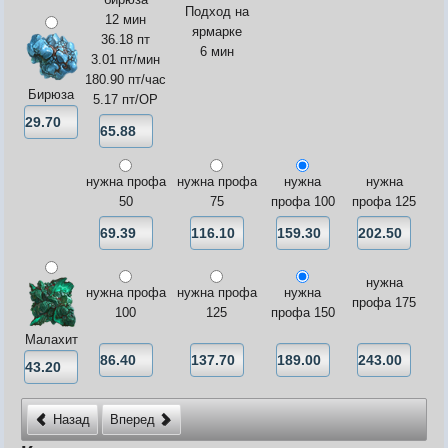
Подход на
12 мин
ярмарке
36.18 пт
6 мин
3.01 пт/мин
Видео
180.90 пт/час
Форум
Бирюза
5.17 пт/ОР
Клиент игры на android
История ГРаней
Предложения
Грани Реальности
Заявки на вступление
R.I.P. =(
Живые легенды
нужна профа
нужна профа
нужна
нужна
Мемориальная доска
50
75
профа 100
профа 125
Шаржи на персонажей Граней
Похождения Пити
ЧитЫр
нужна
нужна профа
нужна профа
нужна
профа 175
100
125
профа 150
Малахит
Назад
Вперед