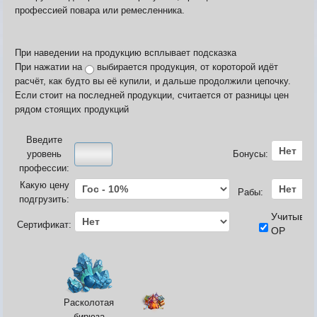
Карта ЗЛО
профессией повара или ремесленника.
Карта подземки
Квесты. Академия
Количество сырья на остр
При наведении на продукцию всплывает подсказка
При нажатии на
выбирается продукция, от короторой идёт
расчёт, как будто вы её купили, и дальше продолжили цепочку.
Если стоит на последней продукции, считается от разницы цен
рядом стоящих продукций
Введите
уровень
Бонусы:
профессии:
Какую цену
Рабы:
подгрузить:
Учитывать
Сертификат:
ОР
Расколотая
бирюза