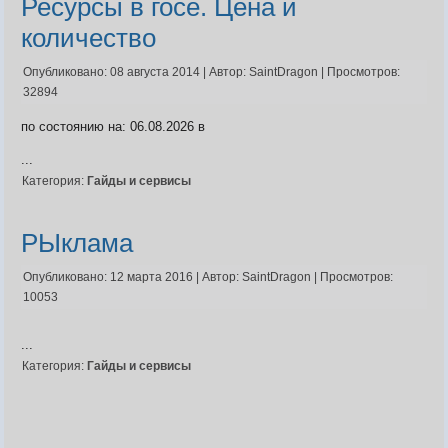
Ресурсы в госе. Цена и
количество
Видео
Опубликовано: 08 августа 2014
|
Автор: SaintDragon
|
Просмотров:
Форум
32894
Клиент игры на android
История ГРаней
Предложения
Грани Реальности
по состоянию на: 06.08.2026 в
Заявки на вступление
...
R.I.P. =(
Живые легенды
Категория:
Гайды и сервисы
Мемориальная доска
Шаржи на персонажей Граней
РЫклама
Похождения Пити
ЧитЫр
Опубликовано: 12 марта 2016
|
Автор: SaintDragon
|
Просмотров:
10053
...
Категория:
Гайды и сервисы