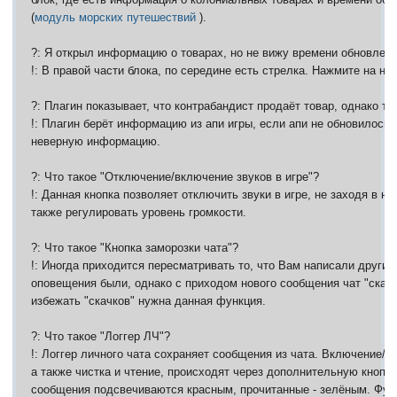
(
модуль морских путешествий
).
?: Я открыл информацию о товарах, но не вижу времени обновлени
!: В правой части блока, по середине есть стрелка. Нажмите на неё
?: Плагин показывает, что контрабандист продаёт товар, однако тов
!: Плагин берёт информацию из апи игры, если апи не обновилось,
неверную информацию.
?: Что такое "Отключение/включение звуков в игре"?
!: Данная кнопка позволяет отключить звуки в игре, не заходя в на
также регулировать уровень громкости.
?: Что такое "Кнопка заморозки чата"?
!: Иногда приходится пересматривать то, что Вам написали другие
оповещения были, однако с приходом нового сообщения чат "скаче
избежать "скачков" нужна данная функция.
?: Что такое "Логгер ЛЧ"?
!: Логгер личного чата сохраняет сообщения из чата. Включение/
а также чистка и чтение, происходят через дополнительную кнопк
сообщения подсвечиваются красным, прочитанные - зелёным. Фун