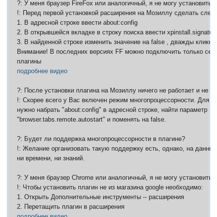
?: У меня браузер FireFox или аналогичный, я не могу установить 
!: Перед первой установкой расширения на Мозиллу сделать сле
1. В адресной строке ввести about:config
2. В открывшейся вкладке в строку поиска ввести xpinstall.signature
3. В найденной строке изменить значение на false , дважды кликну
Внимание! В последних версиях FF можно подключить только се
плагины
подробнее видео
?: После установки плагина на Мозиллу ничего не работает и не г
!: Скорее всего у Вас включен режим многопроцессорности. Для 
нужно набрать "about:config" в адресной строке, найти параметр
"browser.tabs.remote.autostart" и поменять на false.
?: Будет ли поддержка многопроцессорности в плагине?
!: Желание организовать такую поддержку есть, однако, на данны
ни времени, ни знаний.
?: У меня браузер Chrome или аналогичный, я не могу установить 
!: Чтобы установить плагин не из магазина google необходимо:
1. Открыть Дополнительные инструменты -- расширения
2. Перетащить плагин в расширения
подробнее видео