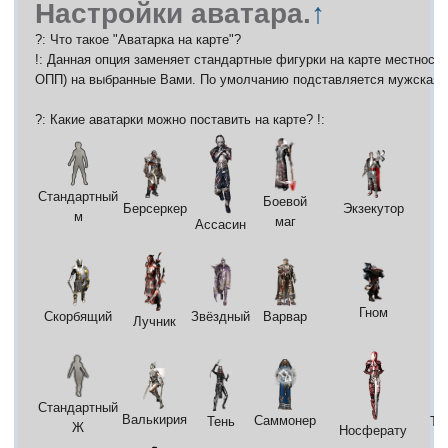
Настройки аватара.
↑
?: Что такое "Аватарка на карте"?
!: Данная опция заменяет стандартные фигурки на карте местност
ОПП) на выбранные Вами. По умолчанию подставляется мужская 
?: Какие аватарки можно поставить на карте? !:
Стандартный
Боевой
Берсеркер
Экзекутор
м
маг
Ассасин
Гном
р
Варвар
Скорбящий
Звёздный
Лучник
Стандартный
Валькирия
Саммонер
Тень
Та
Ж
Носферату