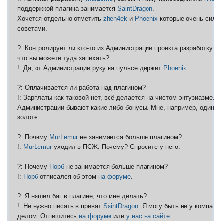
поддержкой плагина занимается
SaintDragon
.
Хочется отдельно отметить
zhen4ek
и
Phoenix
которые очень силь
советами.
?: Контролирует ли кто-то из Администрации проекта разработку пл
что вы можете туда запихать?
!: Да, от Администрации руку на пульсе держит
Phoenix
.
?: Оплачивается ли работа над плагином?
!: Зарплаты как таковой нет, всё делается на чистом энтузиазме. Н
Администрации бывают какие-либо бонусы. Мне, например, один р
золоте.
?: Почему
MurLemur
не занимается больше плагином?
!:
MurLemur
уходил в ПСЖ. Почему? Спросите у него.
?: Почему
Норб
не занимается больше плагином?
!:
Норб
отписался об этом
на форуме
.
?: Я нашел баг в плагине, что мне делать?
!: Не нужно писать в приват
SaintDragon
. Я могу быть не у компа и
делом. Отпишитесь
на форуме
или
у нас на сайте
.