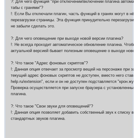
?: Для чего функция "при отключении/включении плагина автомат
табы с гранями"?
!: Если Вы отключали плагин, часть функций в гранях могут в нём
перезагрузки страницы. Эта функция принудительно перезагрузит 
не забыли сделать это.
?: Для чего оповещение при выходе новой версии плагина?
!: Не всегда проходит автоматическое обновление плагина. Чтобы
актуальной версией бывает полезным оповещение о выходе новой 
?: Что такое "Адрес фоновых скриптов"?
!: Данная опция отвечает за просмотр вещей на персонаже при зажа
текущий адрес фоновых скриптов не доступен, вместо него ставитс
help.ru/extension", если и он не доступен подставляется "крон.жуко
Проверка осуществляется при запуске браузера с установленным 
плагина.
?: Что такое "Свои звуки для оповещений"?
!: Данная опция позволяет добавить собственный звук к списку в
стандартных звуков плагина.