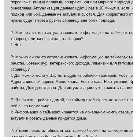
персонаже, иными словами, во время боя или мирного подхода да
обновлены. Актуализация данных идёт 1 раз в 10 минут и, если н
подход или бой, данные не актуализируются. Для корректного от
нужно будет перезагрузить страницу вне боя / подхода.
?: Можно ли как-то актуализировать информацию на таймерах пом
таверны, элитки не заходя в локацию?
!: Нет.
?: Можно ли как-то актуализировать информацию на таймерах мир
работы, боевых аур, ветеранского дохода, лицензий для питомцев
страницу?
!: Да, можно, если у Вас есть один из рабочих таймеров: Рост про
Адреналиновый порыв, Мощь клана, Рост опыта, Рост умений, Кро
работы, Доход ветерана. Для актуализации нужно нажать на один и
?: Я пришел с работы домой, но таймер отображает не корректное 
всё было нормально.
!: Информация о таймерах хранится на локальном компьютере, по
актуализировать данные придётся дома.
?: У меня перестал обновляться таймер / время на таймере не акт
в нужной локации более 10 секунд. Как быть?