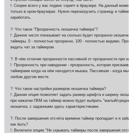
!: Скорее всего у вас подвис скрипт в браузере. На данный момен
только в хром-браузерах. Нужно перезагрузить страницу и таймер
заработать.
?: Что такое "Прозрачность окошечка таймера"?
!: Данное число показывает на сколько будет прозрачно окошечко
таймеры. 0 - полностью прозрачно, 100 - полностью видимо. Проз
видеть чат за таймером.
?: В чём отличие прозрачности пассивной от прозрачности при на
!: Прозрачность при наведении - прозрачность, которая присваива
таймерами когда на нём находится мышка. Пассивная - когда мышк
любом другом месте.
?: Что такое настройки размеров окошечка таймера?
!: Данная опция позволяет задать размер шрифта и ширину окошеч
при нажатии ПКМ на таймер можно будет выбрать "малый/средний
окошечка, с заданными здесь характеристиками.
?: После завершения отсчёта времени таймер пропадает и я забы
как быть?
!: Включите опцию "Не скрывать таймеры после завершения отсчёт