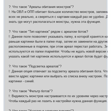
?: Что такое "Ареалы обитания монстров"?
!: На ОВЛ и ОПП обитает большое количество монстров, запомни
всех не реально, а сверяться с картами каждый раз не удобно. Для
знать где могут располагаться монстры, нужна эта функция.
?: Что такое "Тип картинок" рядом с ареалом ботов?
!: Данное поле позволяет указывать папку, в которой хранятся кар
раньше картинки были в папке map, затем их заменили на другие к
расположенные в mapnew, при этом ареал перестал работать. Зим
используются из папки mapwinter. Чтобы не ждать новой версии п
указать какой тип картинок используется и ареал ботов будет фун
?: Что такое "Подсветка ареалов"?
!: Данная опция отвечает за подсветку ареала обитания бота. Что
ввести адрес картинки или выбрать из списка внизу настроек. По 
картинки - синий.
?: Что такое "Фильтр ботов"?
!: Видимость монстров настраивается по их уровням через настро
Чтобы каждый раз не лазить в настройки нужна данная функция.
?: Что такое "Участие в элитном турнире"?