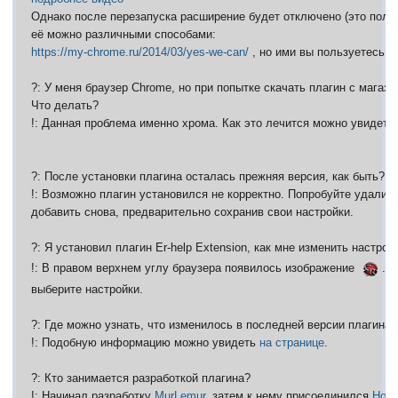
Однако после перезапуска расширение будет отключено (это полит
её можно различными способами:
https://my-chrome.ru/2014/03/yes-we-can/
, но ими вы пользуетесь на
?: У меня браузер Chrome, но при попытке скачать плагин с магаз
Что делать?
!: Данная проблема именно хрома. Как это лечится можно увидет
?: После установки плагина осталась прежняя версия, как быть?
!: Возможно плагин установился не корректно. Попробуйте удалить
добавить снова, предварительно сохранив свои настройки.
?: Я установил плагин Er-help Extension, как мне изменить настрой
!: В правом верхнем углу браузера появилось изображение
. 
выберите настройки.
?: Где можно узнать, что изменилось в последней версии плагина?
!: Подобную информацию можно увидеть
на странице
.
?: Кто занимается разработкой плагина?
!: Начинал разработку
MurLemur
, затем к нему присоединился
Нор