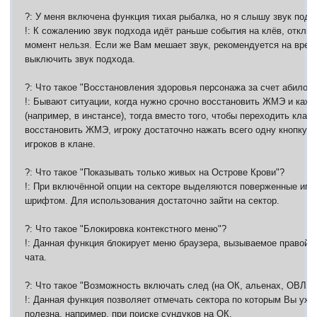
?: У меня включена функция тихая рыбалка, но я слышу звук подх
!: К сожалению звук подхода идёт раньше события на клёв, отклю
момент нельзя. Если же Вам мешает звук, рекомендуется на врем
выключить звук подхода.
?: Что такое "Восстановления здоровья персонажа за счет абилок"
!: Бывают ситуации, когда нужно срочно восстановить ЖМЭ и кажд
(например, в инстансе), тогда вместо того, чтобы переходить кланк
восстановить ЖМЭ, игроку достаточно нажать всего одну кнопку. 
игроков в клане.
?: Что такое "Показывать только живых на Острове Крови"?
!: При включённой опции на секторе выделяются поверженные игр
шрифтом. Для использования достаточно зайти на сектор.
?: Что такое "Блокировка контекстного меню"?
!: Данная функция блокирует меню браузера, вызываемое правой к
чата.
?: Что такое "Возможность включать след (на ОК, альенах, ОВЛ, 
!: Данная функция позволяет отмечать сектора по которым Вы уже
полезна, например, при поиске сундуков на ОК.