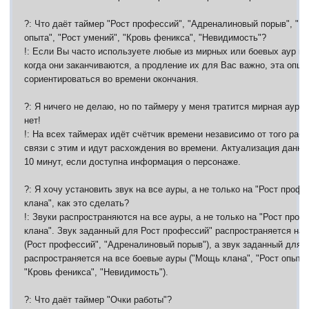
?: Что даёт таймер "Рост профессий", "Адреналиновый порыв", "М
опыта", "Рост умений", "Кровь феникса", "Невидимость"?
!: Если Вы часто используете любые из мирных или боевых аур и 
когда они заканчиваются, а продление их для Вас важно, эта опц
сориентироваться во времени окончания.
?: Я ничего не делаю, но по таймеру у меня тратится мирная аура
нет!
!: На всех таймерах идёт счётчик времени независимо от того рабо
связи с этим и идут расхождения во времени. Актуализация данны
10 минут, если доступна информация о персонаже.
?: Я хочу установить звук на все ауры, а не только на "Рост проф
клана", как это сделать?
!: Звуки распространяются на все ауры, а не только на "Рост про
клана". Звук заданный для Рост профессий" распространяется на
(Рост профессий", "Адреналиновый порыв"), а звук заданный для 
распространяется на все боевые ауры ("Мощь клана", "Рост опыта"
"Кровь феникса", "Невидимость").
?: Что даёт таймер "Очки работы"?