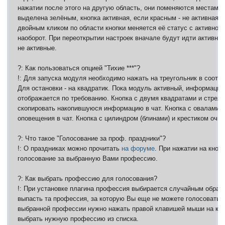
нажатии после этого на другую область, они поменяются местами.
выделена зелёным, кнопка активная, если красным - не активная.
двойным кликом по области кнопки меняется её статус с активного
наоборот. При переоткрытии настроек вначале будут идти активные
не активные.
?: Как пользоваться опцией "Тихие ***"?
!: Для запуска модуля необходимо нажать на треугольник в соот
Для остановки - на квадратик. Пока модуль активный, информация
отображается по требованию. Кнопка с двумя квадратами и стрело
скопировать накопившуюся информацию в чат. Кнопка с овалами 
оповещения в чат. Кнопка с цилиндром (блинами) и крестиком очищ
?: Что такое "Голосование за проф. праздники"?
!: О праздниках можно прочитать
на форуме
. При нажатии на кноп
голосование за выбранную Вами профессию.
?: Как выбрать профессию для голосования?
!: При установке плагина профессия выбирается случайным образ
выпасть та профессия, за которую Вы еще не можете голосовать.
выбранной профессии нужно нажать правой клавишей мыши на кно
выбрать нужную профессию из списка.