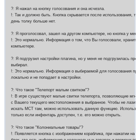
?: Я нажал на кнопку голосования и она исчезла.
!: Так и должно быть. Кнопка скрывается после использования, т.к.
день толку больше нет.
?: Я проголосовал, зашел на другом компьютере, но кнопка у меня
!: Это нормально. Информация о том, что Вы голосовали, хранитс
компьютере.
?: Я подгрузил настройки плагина, но у меня не подгрузилась про
выбирал.
!: Это нормально. Информация о выбираемой для голосования пр
локально и не попадает в настройки.
?: Что такое "Телепорт малым свитком"?
!: В игре существуют малые свитки телепорта, позволяющие мгно
с Вашего текущего местоположения в выбранное. Чтобы не лазить 
искать МСТ там, можно использовать данную функцию. Использо
только если инфентарь доступен, т.е. его можно открыть.
?: Что такое "Колониальные товары"?
!: Появляется кнопка с изображением кораблика, при нажатии на к
блок, где есть информация о колониальных товарах и времени обн