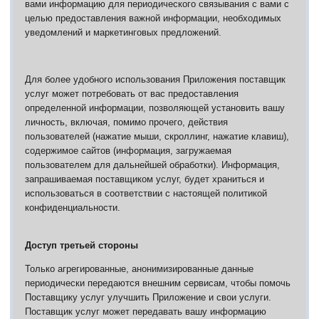
вами информацию для периодического связывания с вами с
целью предоставления важной информации, необходимых
уведомлений и маркетинговых предложений.
Видео
Форум
Для более удобного использования Приложения поставщик
Клиент игры на android
История ГРаней
услуг может потребовать от вас предоставления
Предложения
Грани Реальности
определенной информации, позволяющей установить вашу
Заявки на вступление
личность, включая, помимо прочего, действия
R.I.P. =(
пользователей (нажатие мыши, скроллинг, нажатие клавиш),
Живые легенды
содержимое сайтов (информация, загружаемая
Мемориальная доска
пользователем для дальнейшей обработки).
Информация,
Шаржи на персонажей Граней
запрашиваемая поставщиком услуг, будет храниться и
Похождения Пити
использоваться в соответствии с настоящей политикой
ЧитЫр
конфиденциальности.
Доступ третьей стороны
Только агрегированные, анонимизированные данные
периодически передаются внешним сервисам, чтобы помочь
Поставщику услуг улучшить Приложение и свои услуги.
Поставщик услуг может передавать вашу информацию