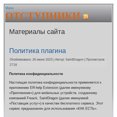
Menu
ОТСТУПНИКИ
Главная
Устав
Гайды и сервисы
Состав клана
Авторитет. Цена штуки
Плагин Er-help Extension
Ближайшие проф.празд
Материалы сайта
Шаржи на персонажей Граней
Бонусы клановых узоро
FAQ по Er-help Extension
Браузеры
Архив
Генератор лотереи
Политика плагина
Политика плагина
Геолог. Расчёт выгоды
Гильдии для воинов
Опубликовано: 26 июня 2025
|
Автор: SaintDragon
|
Просмотров:
Гос вещей
2718
Дата последнего входа 
Дом пробудившихся. On
Политика конфиденциальности
Дом Пробудившихся. Ак
фракций
Настоящая политика конфиденциальности применяется к
Живые легенды
приложению ER-help Extension (далее именуемому
Жрец. Калькулятор, До
«Приложение») для мобильных устройств, созданному
Заброшенный завод. П
компанией Freack, SaintDragon (далее именуемой
Заклинатель. Как превр
«Поставщик услуг») в качестве бесплатного сервиса.
Этот
монстров
сервис предназначен для использования «КАК ЕСТЬ».
Землекоп. Расчёт выго