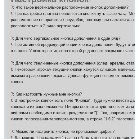
?: Что такое вертикальное расположение кнопок дополнения?
!: При настройке плагина появляются кнопки чуть выше чата. Мног
расположение не нравится / неудобно, поэтому при нажатии данно
располагаться в 2 ряда вертикально.
?: Для чего вертикальное кнопки дополнения в один ряд?
!: При активной предыдущей опции кнопки дополнения будут отобр
а в один. У некоторых игроков второй ряд кнопок закрывает часть 
?: Для чего Увеличенные кнопки дополнения (след, ареалы, стата 
!: Некоторым игрокам текущие кнопки кажутся слишком маленькими
высокого разрешения экрана. Данная функция позволяет немного 
кнопок.
?: Как настроить нужные мне кнопки?
!: В настройках конпок есть поле "Кнопки". Туда нужно ввести да
кнопках и их расположении. Цифры соответствуют кнопкам из спи
цифрами необходимо ставить разделители "|". Так, например строка
кнопки голосования-телепорта-логгера, а строка "1|6|2" голосовани
?: Можно ли настроить кнопки, не прописывая цифры?
!: Да, можно. При нажатии 1 раз на область кнопки, она подсветит