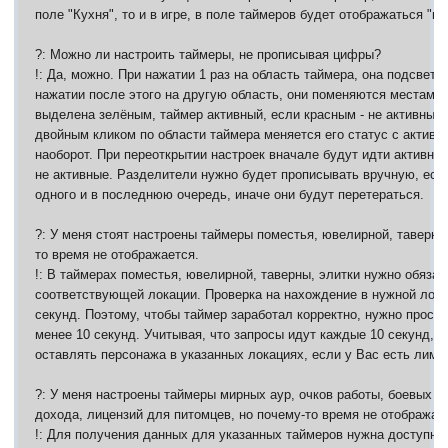
поле "Кухня", то и в игре, в поле таймеров будет отображаться "ку
?: Можно ли настроить таймеры, не прописывая цифры?
!: Да, можно. При нажатии 1 раз на область таймера, она подсвети
нажатии после этого на другую область, они поменяются местами.
выделена зелёным, таймер активный, если красным - не активный.
двойным кликом по области таймера меняется его статус с активн
наоборот. При переоткрытии настроек вначале будут идти активные
не активные. Разделители нужно будет прописывать вручную, есл
одного и в последнюю очередь, иначе они будут перетераться.
?: У меня стоят настроены таймеры поместья, ювелирной, таверны,
то время не отображается.
!: В таймерах поместья, ювелирной, таверны, элитки нужно обяза
соответствующей локации. Проверка на нахождение в нужной локац
секунд. Поэтому, чтобы таймер заработал корректно, нужно просто
менее 10 секунд. Учитывая, что запросы идут каждые 10 секунд, 
оставлять персонажа в указанных локациях, если у Вас есть лими
?: У меня настроены таймеры мирных аур, очков работы, боевых ау
дохода, лицензий для питомцев, но почему-то время не отображае
!: Для получения данных для указанных таймеров нужна доступно