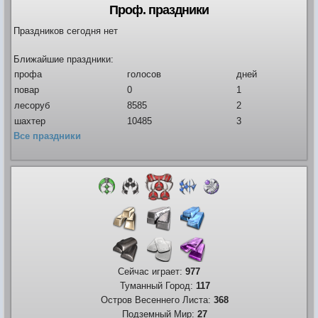
Проф. праздники
Праздников сегодня нет
Видео
Форум
Ближайшие праздники:
Клиент игры на android
История ГРаней
профа
голосов
дней
Предложения
Грани Реальности
повар
0
1
Заявки на вступление
лесоруб
8585
2
R.I.P. =(
шахтер
10485
3
Живые легенды
Все праздники
Мемориальная доска
Шаржи на персонажей Граней
Похождения Пити
ЧитЫр
Сейчас играет:
977
Туманный Город:
117
Остров Весеннего Листа:
368
Подземный Мир:
27