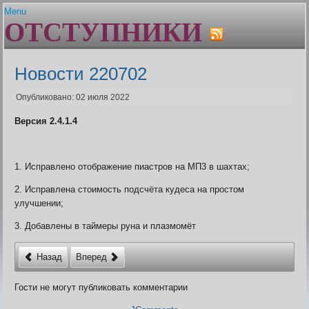
Menu
ОТСТУПНИКИ
Главная
Устав
Гайды и сервисы
Состав клана
Авторитет. Цена штуки
Плагин Er-help Extension
Ближайшие проф.праздни
Новости 220702
Шаржи на персонажей Граней
Бонусы клановых узоров
FAQ по Er-help Extension
Браузеры
Опубликовано: 02 июля 2022
Архив
Генератор лотереи
Версия 2.4.1.4
Политика плагина
Геолог. Расчёт выгоды
Гильдии для воинов
Гос вещей
Дата последнего входа в 
1. Исправлено отображение пиастров на МП3 в шахтах;
Дом пробудившихся. Onli
2. Исправлена стоимость подсчёта кудеса на простом
Дом Пробудившихся. Акти
улучшении;
фракций
Живые легенды
3. Добавлены в таймеры руна и плазмомёт
Жрец. Калькулятор, Доку
Заброшенный завод. Пол
Назад
Вперед
Заклинатель. Как преврат
монстров
Гости не могут публиковать комментарии
Землекоп. Расчёт выгоды
Карта БЗО