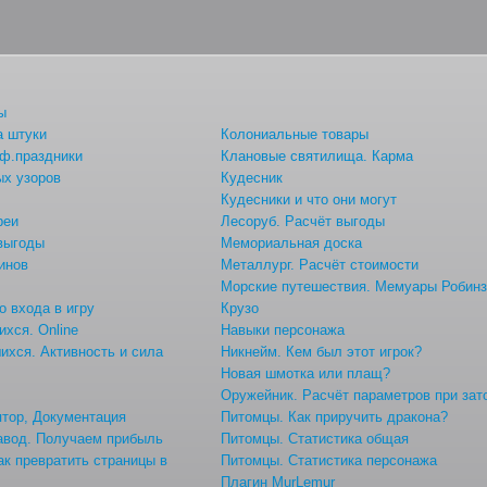
ы
а штуки
Колониальные товары
ф.праздники
Клановые святилища. Карма
ых узоров
Кудесник
Кудесники и что они могут
реи
Лесоруб. Расчёт выгоды
 выгоды
Мемориальная доска
инов
Металлург. Расчёт стоимости
Морские путешествия. Мемуары Робин
о входа в игру
Крузо
хся. Online
Навыки персонажа
хся. Активность и сила
Никнейм. Кем был этот игрок?
Новая шмотка или плащ?
ы
Оружейник. Расчёт параметров при зат
тор, Документация
Питомцы. Как приручить дракона?
авод. Получаем прибыль
Питомцы. Статистика общая
ак превратить страницы в
Питомцы. Статистика персонажа
Плагин MurLemur