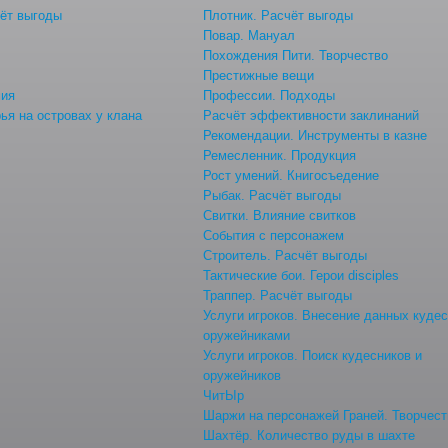
ёт выгоды
Плотник. Расчёт выгоды
Повар. Мануал
Похождения Пити. Творчество
Престижные вещи
мия
Профессии. Подходы
ья на островах у клана
Расчёт эффективности заклинаний
Рекомендации. Инструменты в казне
Ремесленник. Продукция
Рост умений. Книгосъедение
Рыбак. Расчёт выгоды
Свитки. Влияние свитков
События с персонажем
Строитель. Расчёт выгоды
Тактические бои. Герои disciples
Траппер. Расчёт выгоды
Услуги игроков. Внесение данных куде
оружейниками
Услуги игроков. Поиск кудесников и
оружейников
ЧитЫр
Шаржи на персонажей Граней. Творчест
Шахтёр. Количество руды в шахте