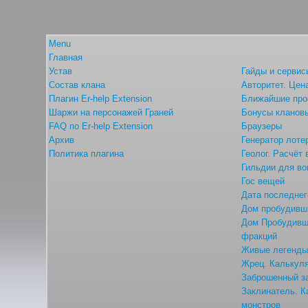
Menu
Главная
Устав
Гайды и сервис
Состав клана
Авторитет. Цен
Плагин Er-help Extension
Ближайшие про
Шаржи на персонажей Граней
Бонусы кланов
FAQ по Er-help Extension
Браузеры
Архив
Генератор лоте
Политика плагина
Геолог. Расчёт
Гильдии для во
Гос вещей
Дата последнег
Дом пробудивши
Дом Пробудивши
фракций
Живые легенд
Жрец. Калькуля
Заброшенный з
Заклинатель. К
монстров