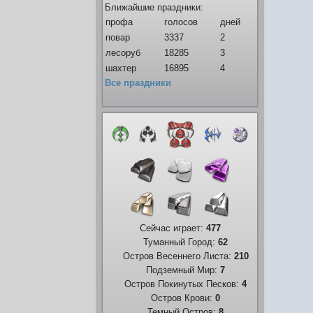
Ближайшие праздники:
профа
голосов
дней
повар
3337
2
лесоруб
18285
3
шахтер
16895
4
Все праздники
Сейчас играет:
477
Туманный Город:
62
Остров Весеннего Листа:
210
Подземный Мир:
7
Остров Покинутых Песков:
4
Остров Крови:
0
Темный Остров:
8