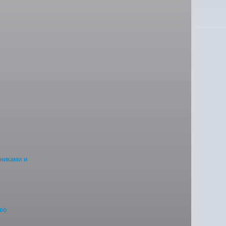
сниками и
во