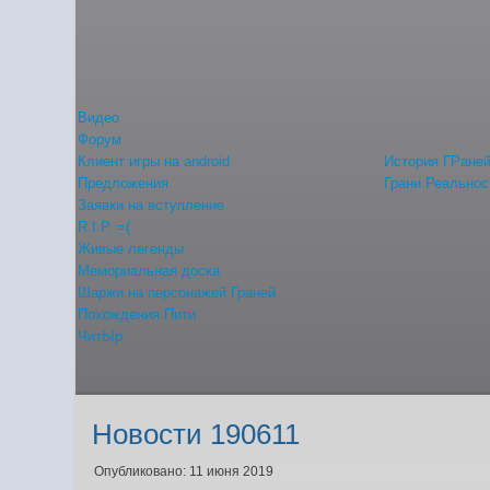
Видео
Форум
Клиент игры на android
История ГРане
Предложения
Грани Реальнос
Заявки на вступление
R.I.P. =(
Живые легенды
Мемориальная доска
Шаржи на персонажей Граней
Похождения Пити
ЧитЫр
Новости 190611
Опубликовано: 11 июня 2019