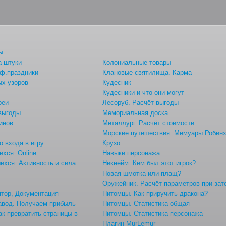
ы
а штуки
Колониальные товары
ф.праздники
Клановые святилища. Карма
ых узоров
Кудесник
Кудесники и что они могут
реи
Лесоруб. Расчёт выгоды
 выгоды
Мемориальная доска
инов
Металлург. Расчёт стоимости
Морские путешествия. Мемуары Робин
о входа в игру
Крузо
хся. Online
Навыки персонажа
хся. Активность и сила
Никнейм. Кем был этот игрок?
Новая шмотка или плащ?
ы
Оружейник. Расчёт параметров при зат
тор, Документация
Питомцы. Как приручить дракона?
авод. Получаем прибыль
Питомцы. Статистика общая
ак превратить страницы в
Питомцы. Статистика персонажа
Плагин MurLemur