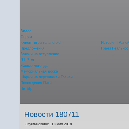
Видео
Форум
Клиент игры на android
История ГРане
Предложения
Грани Реальнос
Заявки на вступление
R.I.P. =(
Живые легенды
Мемориальная доска
Шаржи на персонажей Граней
Похождения Пити
ЧитЫр
Новости 180711
Опубликовано: 11 июля 2018