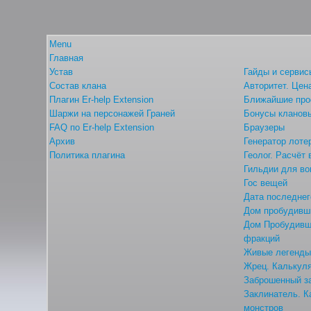
Menu
Главная
Устав
Гайды и сервис
Состав клана
Авторитет. Цен
Плагин Er-help Extension
Ближайшие про
Шаржи на персонажей Граней
Бонусы кланов
FAQ по Er-help Extension
Браузеры
Архив
Генератор лоте
Политика плагина
Геолог. Расчёт
Гильдии для во
Гос вещей
Дата последнег
Дом пробудивши
Дом Пробудивши
фракций
Живые легенд
Жрец. Калькуля
Заброшенный з
Заклинатель. К
монстров