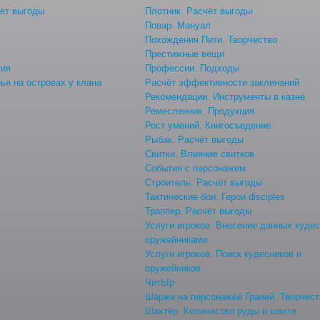
ёт выгоды
Плотник. Расчёт выгоды
Повар. Мануал
Похождения Пити. Творчество
Престижные вещи
мия
Профессии. Подходы
ья на островах у клана
Расчёт эффективности заклинаний
Рекомендации. Инструменты в казне
Ремесленник. Продукция
Рост умений. Книгосъедение
Рыбак. Расчёт выгоды
Свитки. Влияние свитков
События с персонажем
Строитель. Расчёт выгоды
Тактические бои. Герои disciples
Траппер. Расчёт выгоды
Услуги игроков. Внесение данных куде
оружейниками
Услуги игроков. Поиск кудесников и
оружейников
ЧитЫр
Шаржи на персонажей Граней. Творчест
Шахтёр. Количество руды в шахте