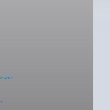
сниками и
во