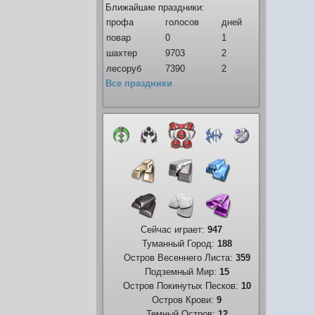
Ближайшие праздники:
профа
голосов
дней
повар
0
1
шахтер
9703
2
лесоруб
7390
2
Все праздники
Сейчас играет:
947
Туманный Город:
188
Остров Весеннего Листа:
359
Подземный Мир:
15
Остров Покинутых Песков:
10
Остров Крови:
9
Темный Остров:
12