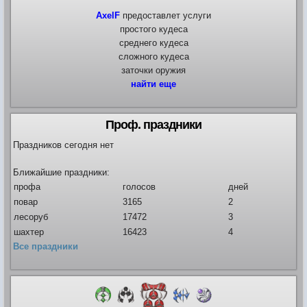
AxelF
предоставлет услуги
простого кудеса
Видео
среднего кудеса
Форум
сложного кудеса
Клиент игры на android
История ГРаней
заточки оружия
Предложения
Грани Реальности
найти еще
Заявки на вступление
R.I.P. =(
Проф. праздники
Живые легенды
Мемориальная доска
Праздников сегодня нет
Шаржи на персонажей Граней
Похождения Пити
Ближайшие праздники:
ЧитЫр
профа
голосов
дней
повар
3165
2
лесоруб
17472
3
шахтер
16423
4
Все праздники