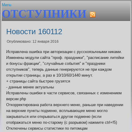
Menu
ОТСТУПНИКИ
Главная
Устав
Гайды и сервисы
Состав клана
Авторитет. Цена штуки
Плагин Er-help Extension
Ближайшие проф.праздни
Новости 160112
Шаржи на персонажей Граней
Бонусы клановых узоров
FAQ по Er-help Extension
Браузеры
Опубликовано: 12 января 2016
Архив
Генератор лотереи
Исправлена ошибка при авторизации с русскоязычными никами.
Политика плагина
Геолог. Расчёт выгоды
Изменены модули сайта "проф. праздники", "расписание литейки
Гильдии для воинов
и бонусы фракции", "случайные события" и "праздники
Гос вещей
отступников", теперь данные генерируются не при каждом
Дата последнего входа в 
открытии страницы, а раз в 10/10/60/1440 минут.
Дом пробудившихся. Onli
+ страницы сайта быстрее грузятся
Дом Пробудившихся. Акти
- данные менее актуальны
фракций
Исправлены ошибки в части сервисов, связанных с изменением
Живые легенды
версии php
Жрец. Калькулятор, Доку
Откорректирована работа верхнего меню, раньше при наведении
Заброшенный завод. Пол
на верхние пункты подменю, всплывающее меню могло
Заклинатель. Как преврат
закрываться или открываться другое подменю (если
монстров
отображаться меню по-старому (с разрывом) нажмите ctrl+f5)
Землекоп. Расчёт выгоды
Отключены сервисы статистики по питомцам
Карта БЗО