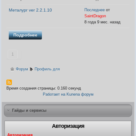
Металург ver 2.2.1.10
Последнее
от
SaintDragon
Видео
8 года 9 мес. назад
Форум
Клиент игры на android
История ГРаней
Подробнее
Предложения
Грани Реальности
Заявки на вступление
R.I.P. =(
1
Живые легенды
Мемориальная доска
Шаржи на персонажей Граней
Форум
Профиль для
Похождения Пити
ЧитЫр
Время создания страницы: 0.160 секунд
Работает на
Kunena форум
Гайды и сервисы
Авторизация
Авторизация