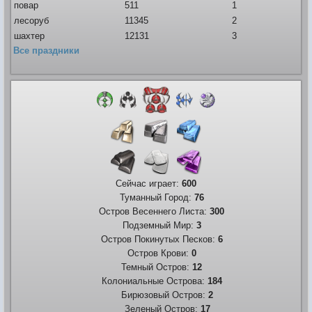
повар
511
1
лесоруб
11345
2
шахтер
12131
3
Все праздники
Сейчас играет:
600
Туманный Город:
76
Остров Весеннего Листа:
300
Подземный Мир:
3
Остров Покинутых Песков:
6
Остров Крови:
0
Темный Остров:
12
Колониальные Острова:
184
Бирюзовый Остров:
2
Зеленый Остров:
17