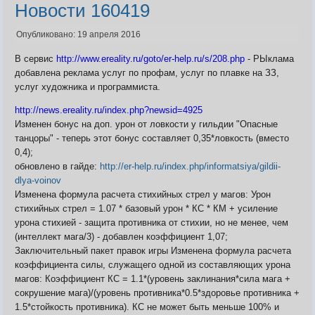
Новости 160419
Опубликовано: 19 апреля 2016
В сервис
http://www.ereality.ru/goto/er-help.ru/s/208.php
- РЫклама
добавлена реклама услуг по профам, услуг по плавке на ЗЗ,
услуг художника и программиста.
http://news.ereality.ru/index.php?newsid=4925
Изменен бонус на доп. урон от ловкости у гильдии "Опасные
танцоры" - теперь этот бонус составляет 0,35*ловкость (вместо
0,4);
обновлено в гайде:
http://er-help.ru/index.php/informatsiya/gildii-
dlya-voinov
Изменена формула расчета стихийных стрел у магов: Урон
стихийных стрел = 1.07 * базовый урон * КС * КМ + усиление
урона стихией - защита противника от стихии, но не менее, чем
(интеллект мага/3) - добавлен коэффициент 1,07;
Заключительный пакет правок игры Изменена формула расчета
коэффициента силы, служащего одной из составляющих урона
магов: Коэффициент КС = 1.1*(уровень заклинания*сила мага +
сокрушение мага)/(уровень противника*0.5*здоровье противника +
1.5*стойкость противника). КС не может быть меньше 100% и