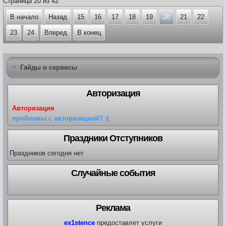
Страница 20 из 42
В начало
Назад
15
16
17
18
19
20
21
22
23
24
Вперед
В конец
Гайды и сервисы
Авторизация
Авторизация
проблемы с авторизацией? :(
Праздники Отступников
Праздников сегодня нет
Случайные события
Реклама
ex1stence
предоставлет услуги