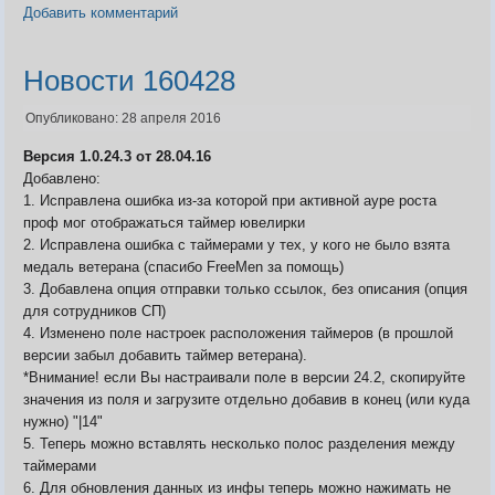
Добавить комментарий
Видео
Новости 160428
Форум
Клиент игры на android
История ГРаней
Опубликовано: 28 апреля 2016
Предложения
Грани Реальности
Заявки на вступление
Версия 1.0.24.3 от 28.04.16
R.I.P. =(
Добавлено:
Живые легенды
1. Исправлена ошибка из-за которой при активной ауре роста
Мемориальная доска
проф мог отображаться таймер ювелирки
Шаржи на персонажей Граней
2. Исправлена ошибка с таймерами у тех, у кого не было взята
Похождения Пити
медаль ветерана (спасибо FreeMen за помощь)
ЧитЫр
3. Добавлена опция отправки только ссылок, без описания (опция
для сотрудников СП)
4. Изменено поле настроек расположения таймеров (в прошлой
версии забыл добавить таймер ветерана).
*Внимание! если Вы настраивали поле в версии 24.2, скопируйте
значения из поля и загрузите отдельно добавив в конец (или куда
нужно) "|14"
5. Теперь можно вставлять несколько полос разделения между
таймерами
6. Для обновления данных из инфы теперь можно нажимать не