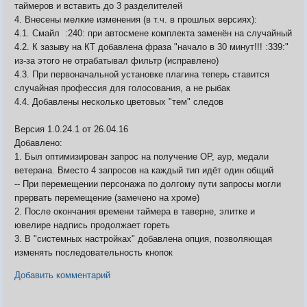
таймеров и вставить до 3 разделителей
4. Внесены мелкие изменения (в т.ч. в прошлых версиях):
4.1. Смайл :240: при автосмене комплекта заменён на случайный
4.2. К зазыву на КТ добавлена фраза "начало в 30 минут!!! :339:"
из-за этого не отрабатывал фильтр (исправлено)
4.3. При первоначальной установке плагина теперь ставится
случайная профессия для голосования, а не рыбак
4.4. Добавлены несколько цветовых "тем" следов
Версия 1.0.24.1 от 26.04.16
Добавлено:
1. Был оптимизирован запрос на получение ОР, аур, медали
ветерана. Вместо 4 запросов на каждый тип идёт один общий
-- При перемещении персонажа по долгому пути запросы могли
прервать перемещение (замечено на хроме)
2. После окончания времени таймера в таверне, элитке и
ювелире надпись продолжает гореть
3. В "системных настройках" добавлена опция, позволяющая
изменять последовательность кнопок
Добавить комментарий