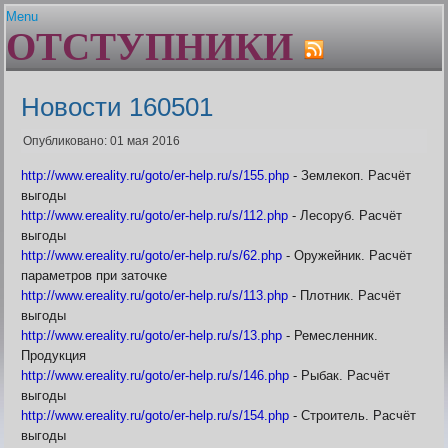
Menu
ОТСТУПНИКИ
Главная
Устав
Гайды и сервисы
Состав клана
Авторитет. Цена штуки
Плагин Er-help Extension
Ближайшие проф.праздни
Новости 160501
Шаржи на персонажей Граней
Бонусы клановых узоров
FAQ по Er-help Extension
Браузеры
Опубликовано: 01 мая 2016
Архив
Генератор лотереи
http://www.ereality.ru/goto/er-help.ru/s/155.php
- Землекоп. Расчёт
Политика плагина
Геолог. Расчёт выгоды
выгоды
Гильдии для воинов
http://www.ereality.ru/goto/er-help.ru/s/112.php
- Лесоруб. Расчёт
Гос вещей
выгоды
Дата последнего входа в 
http://www.ereality.ru/goto/er-help.ru/s/62.php
- Оружейник. Расчёт
Дом пробудившихся. Onli
параметров при заточке
Дом Пробудившихся. Акти
http://www.ereality.ru/goto/er-help.ru/s/113.php
- Плотник. Расчёт
фракций
выгоды
Живые легенды
http://www.ereality.ru/goto/er-help.ru/s/13.php
- Ремесленник.
Жрец. Калькулятор, Доку
Продукция
Заброшенный завод. Пол
http://www.ereality.ru/goto/er-help.ru/s/146.php
- Рыбак. Расчёт
Заклинатель. Как преврат
выгоды
монстров
http://www.ereality.ru/goto/er-help.ru/s/154.php
- Строитель. Расчёт
Землекоп. Расчёт выгоды
выгоды
Карта БЗО