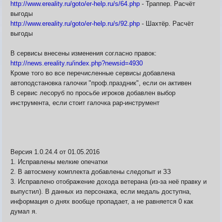
http://www.ereality.ru/goto/er-help.ru/s/64.php
- Траппер. Расчёт
Карта ЗЛО
выгоды
Карта подземки
http://www.ereality.ru/goto/er-help.ru/s/92.php
- Шахтёр. Расчёт
Квесты. Академия
выгоды
Количество сырья на остр
В сервисы внесены изменения согласно правок:
http://news.ereality.ru/index.php?newsid=4930
Кроме того во все перечисленные сервисы добавлена
автоподстановка галочки "проф.праздник", если он активен
В сервис лесоруб по просьбе игроков добавлен выбор
инструмента, если стоит галочка рар-инструмент
Версия 1.0.24.4 от 01.05.2016
1. Исправлены мелкие опечатки
2. В автосмену комплекта добавлены следопыт и ЗЗ
3. Исправлено отображение дохода ветерана (из-за неё правку и
выпустил). В данных из персонажа, если медаль доступна,
информация о днях вообще пропадает, а не равняется 0 как
думал я.