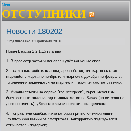
Menu
ОТСТУПНИКИ
Главная
Устав
Гайды и сервисы
Состав клана
Авторитет. Цена штуки
Плагин Er-help Extension
Ближайшие проф.праздни
Новости 180202
Шаржи на персонажей Граней
Бонусы клановых узоров
FAQ по Er-help Extension
Браузеры
Опубликовано: 02 февраля 2018
Архив
Генератор лотереи
Новая Версия 2.2.1.16 плагина
Политика плагина
Геолог. Расчёт выгоды
Гильдии для воинов
1. В просмотр заточки добавлен учёт бонусных апов;
Гос вещей
Дата последнего входа в 
2. Если в настройках плагина, ареал ботов, тип картинок стоит
Дом пробудившихся. Onli
mapwinter с марта по ноябрь или mapnew с декабря по февраль,
Дом Пробудившихся. Акти
то значения заменяются на mapnew и mapwinter соответственно;
фракций
3. Убраны ссылки на сервис "гос ресурсов", убран механизм
Живые легенды
быстрого выставления однотипных лотов на биржу (на острова не
Жрец. Калькулятор, Доку
должно влиять), убран механизм покупки лота целиком;
Заброшенный завод. Пол
Заклинатель. Как преврат
4. Поправлена ошибка, из-за которой при включенной опции
монстров
"фильтр сообщений от смотрителя" некорректно подгружался
Землекоп. Расчёт выгоды
открыватель подарков;
Карта БЗО