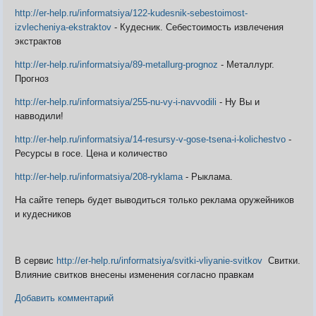
http://er-help.ru/informatsiya/122-kudesnik-sebestoimost-
izvlecheniya-ekstraktov
- Кудесник. Себестоимость извлечения
экстрактов
Видео
Форум
http://er-help.ru/informatsiya/89-metallurg-prognoz
- Металлург.
Клиент игры на android
История ГРаней
Прогноз
Предложения
Грани Реальности
Заявки на вступление
http://er-help.ru/informatsiya/255-nu-vy-i-navvodili
- Ну Вы и
R.I.P. =(
навводили!
Живые легенды
http://er-help.ru/informatsiya/14-resursy-v-gose-tsena-i-kolichestvo
-
Мемориальная доска
Ресурсы в госе. Цена и количество
Шаржи на персонажей Граней
Похождения Пити
http://er-help.ru/informatsiya/208-ryklama
- Рыклама.
ЧитЫр
На сайте теперь будет выводиться только реклама оружейников
и кудесников
В сервис
http://er-help.ru/informatsiya/svitki-vliyanie-svitkov
Свитки.
Влияние свитков внесены изменения согласно правкам
Добавить комментарий