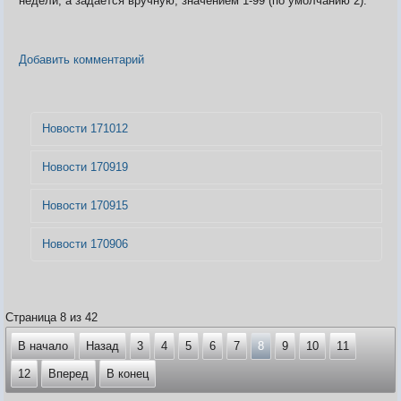
недели, а задаётся вручную, значением 1-99 (по умолчанию 2).
Добавить комментарий
Новости 171012
Новости 170919
Новости 170915
Новости 170906
Страница 8 из 42
В начало
Назад
3
4
5
6
7
8
9
10
11
12
Вперед
В конец