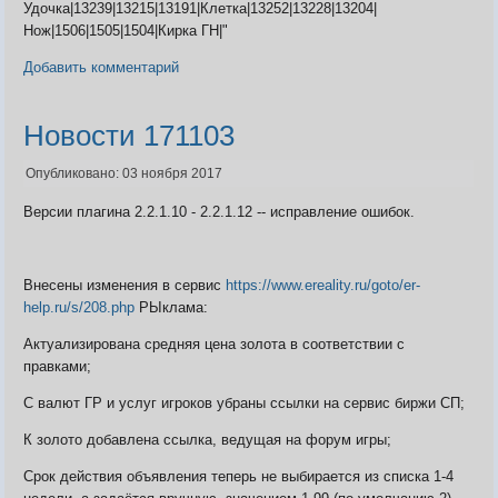
Удочка|13239|13215|13191|Клетка|13252|13228|13204|
Нож|1506|1505|1504|Кирка ГН|"
Добавить комментарий
Новости 171103
Опубликовано: 03 ноября 2017
Версии плагина 2.2.1.10 - 2.2.1.12 -- исправление ошибок.
Внесены изменения в сервис
https://www.ereality.ru/goto/er-
help.ru/s/208.php
РЫклама:
Актуализирована средняя цена золота в соответствии с
правками;
С валют ГР и услуг игроков убраны ссылки на сервис биржи СП;
К золото добавлена ссылка, ведущая на форум игры;
Срок действия объявления теперь не выбирается из списка 1-4