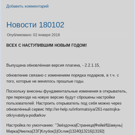
Добавить комментарий
Новости 180102
Опубликовано: 02 января 2018
ВСЕХ С НАСТУПИВШИМ НОВЫМ ГОДОМ!
Выпущена обновлённая версия плагина, - 2.2.1.15,
обновление связано с изменением порядка подарков, в т.ч. с
того, которые не менялось прошлые годы.
Поскольку внесены фундаментальные изменения в открыватель,
при переходе на новую версию будут сброшены настройки
пользователей. Настроить открыватель под себя можно через
обновлённый сервис http://er-help.ru/informatsiya/261-nastrojka-
otkryvatelya-podlarkov
Настройка по умолчанию: "Звёздочка|Страница|ФейвИШамунь|
Мирка|Умелка|ЗЗГ|Клубок|1|Ослик|13240|13216|13192|