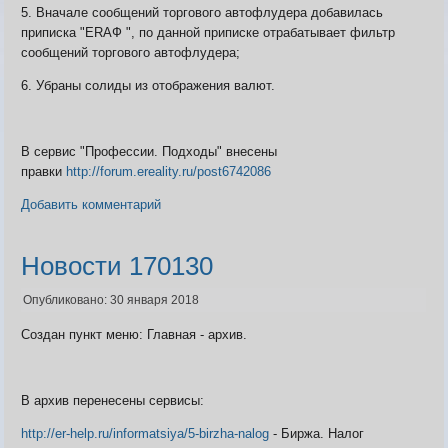
Карта ЗЛО
5. Вначале сообщений торгового автофлудера добавилась
Карта подземки
приписка "ERАФ ", по данной приписке отрабатывает фильтр
Квесты. Академия
сообщений торгового автофлудера;
Количество сырья на остр
6. Убраны солиды из отображения валют.
В сервис "Профессии. Подходы" внесены
правки
http://forum.ereality.ru/post6742086
Добавить комментарий
Новости 170130
Опубликовано: 30 января 2018
Создан пункт меню: Главная - архив.
В архив перенесены сервисы:
http://er-help.ru/informatsiya/5-birzha-nalog
- Биржа. Налог